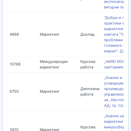
експлоатиране
вятърни парко
”Добри и лош
практики в
маркетинга” в
4966
Маркетинг
Доклад
книгата ”Голе
проблеми на
големите тър
марки”- Джак
Международен
Курсова
„HARD ROCK C
10768
маркетинг
работа
световния паз
„Анализ и
усъвършенств
Дипломна
производствен
6750
Маркетинг
работа
управленска 
на „Нестле Бъ
АД, гр. София
„Анализ на
маркетингова
Курсова
микрообкръж
5910
Маркетинг