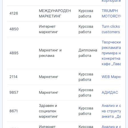
корпоративни
МЕЖДУНАРОДЕН
Курсова
TRIUMPH
4126
МАРКЕТИНГ
работа
MOTORCYCLES
Интернет
Курсова
Turn clicks into
4850
маркетинг
работа
customers
Tворческият п
рекламата по
Маркетинг и
Дипломна
4895
примера на
реклама
работа
конкретна ма
кафе „Лаваца”
Курсова
2114
Маркетинг
WEB Маркети
работа
Курсова
9857
Маркетинг
АДИДАС
работа
Здравен и
Анализ и обо
Курсова
8671
социален
на структурир
работа
маркетинг
анкета „Делфи
Интернет
Курсова
Анализ и оцен