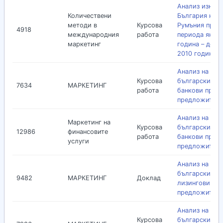
Анализ износа
Количествени
България към
методи в
Курсова
Румъния през
4918
международния
работа
периода януа
маркетинг
година – деке
2010 година
Анализ на
Курсова
българския па
7634
МАРКЕТИНГ
работа
банкови проду
предложител
Анализ на
Маркетинг на
Курсова
българския па
12986
финансовите
работа
банкови прод
услуги
предложители
Анализ на
българския па
9482
МАРКЕТИНГ
Доклад
лизингови про
предложител
Анализ на
Курсова
българският п