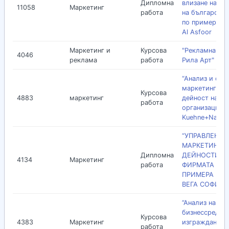
Дипломна
влизане на но
11058
Маркетинг
работа
на българския
по примера на
Al Asfoor
Маркетинг и
Курсова
"Рекламна аге
4046
реклама
работа
Рила Арт"
“Анализ и оце
маркетингова
Курсова
4883
маркетинг
дейност на
работа
организация
Kuehne+Nagel”
“УПРАВЛЕНИЕ
МАРКЕТИНГО
Дипломна
ДЕЙНОСТИ В
4134
Маркетинг
работа
ФИРМАТА (ПО
ПРИМЕРА НА 
ВЕГА СОФИЯ)
”Анализ на
бизнессредата
Курсова
4383
Маркетинг
изграждането
работа