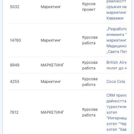
реалността: Н
Курсов
5032
Маркетинг
оръжия на
проект
маркетинга” Г
Кавазаки
„Разработване
елемента "цен
Курсова
14760
Маркетинг
маркетинг мик
работа
Медицински ц
„Света Петка
Курсова
British Airway
9949
МАРКЕТИНГ
работа
полет до нови
Курсова
4255
Маркетинг
Coca Cola
работа
CRM приложен
дейността на
туристически
Курсова
7612
МАРКЕТИНГ
хотел
работа
"Интернациона
хотел "Черно 
хотел "Хавана