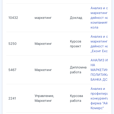
Анализ и оцен
маркетингова
10432
маркетинг
Доклад
дейност на
компанията Ко
кола
Анализ и оцен
Курсов
маркетингова
5250
Маркетинг
проект
дейност на ф
„Еконт Експре
АНАЛИЗ И О
НА
Дипломна
5467
Маркетинг
МАРКЕТИНГО
работа
ПОЛИТИКА Н
БАНКА ДСК Е
Анализ и
профилиране 
Управление,
Курсова
2241
конкурентите 
Маркетинг
работа
фирма "Ай Ес
Комерс"