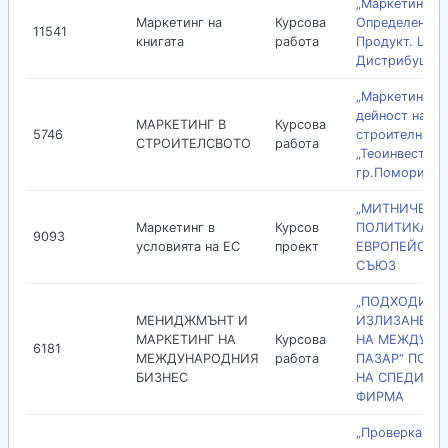
„Маркетинг-м
Маркетинг на
Курсова
Определение.
11541
книгата
работа
Продукт. Цена
Дистрибуция”
„Маркетингов
дейност на
МАРКЕТИНГ В
Курсова
5746
строителна ф
СТРОИТЕЛСВОТО
работа
„Теоинвест” 
гр.Поморие”
„МИТНИЧЕСК
Маркетинг в
Курсов
ПОЛИТИКА Н
9093
условията на ЕС
проект
ЕВРОПЕЙСКИ
СЪЮЗ
„ПОДХОДИ З
МЕНИДЖМЪНТ И
ИЗЛИЗАНЕ И 
МАРКЕТИНГ НА
Курсова
НА МЕЖДУНА
6181
МЕЖДУНАРОДНИЯ
работа
ПАЗАР“ ПО П
БИЗНЕС
НА СПЕДИТО
ФИРМА
„Проверка на