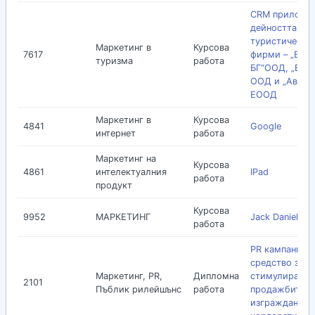
CRM приложен
дейността на
туристически
Маркетинг в
Курсова
7617
фирми – „Бон 
туризма
работа
БГ“ООД, „Валд
ООД и „Авиа Т
ЕООД
Маркетинг в
Курсова
4841
Google
интернет
работа
Маркетинг на
Курсова
4861
интелектуалния
IPad
работа
продукт
Курсова
9952
МАРКЕТИНГ
Jack Daniels
работа
PR кaмпаниите
средство за
Маркетинг, PR,
Дипломна
стимулиране 
2101
Пъблик рилейшънс
работа
продажбите и
изграждане н