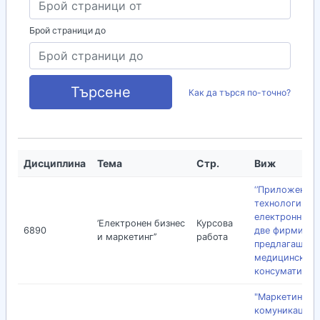
Брой страници до
Търсене
Как да търся по-точно?
Дисциплина
Тема
Стр.
Виж
‘’Приложение 
технологиите 
електронния б
’Електронен бизнес
Курсова
6890
две фирми
и маркетинг’’
работа
предлагащи
медицински
консумативи’’
"Маркетингов
комуникации 