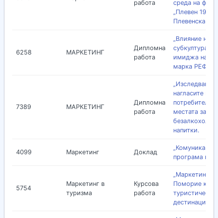
работа
среда на фир
„Плевен 1999”
Плевенска обл
„Влияние на
Дипломна
субкултурата 
6258
МАРКЕТИНГ
работа
имиджа на тъ
марка РЕФАН”
„Изследване н
нагласите на
Дипломна
потребителит
7389
МАРКЕТИНГ
работа
местата за по
безалкохолни
напитки.
„Комуникацио
4099
Маркетинг
Доклад
програма на N
„Маркетинг на
Маркетинг в
Курсова
Поморие като
5754
туризма
работа
туристическа
дестинация”