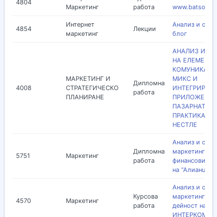
4804
Маркетинг
работа
www.batsov.c
Интернет
Анализ и оцен
4854
Лекции
маркетинг
блог
АНАЛИЗ И О
НА ЕЛЕМЕНТИ
КОМУНИКАЦ
МАРКЕТИНГ И
МИКС И
Дипломна
4008
СТРАТЕГИЧЕСКО
ИНТЕГРИРАН
работа
ПЛАНИРАНЕ
ПРИЛОЖЕНИЕ
ПАЗАРНАТА
ПРАКТИКА НА
НЕСТЛЕ
Анализ и оцен
Дипломна
маркетинга на
5751
Маркетинг
работа
финансовите 
на “Алианц”
Анализ и оцен
Курсова
маркетингова
4570
Маркетинг
работа
дейност на
ИНТЕРКОМ ГР