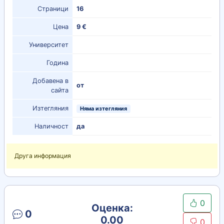
Страници
16
Цена
9 €
Университет
Година
Добавена в
от
сайта
Изтегляния
Няма изтегляния
Наличност
да
Друга информация
0
Оценка:
0
0.00
0