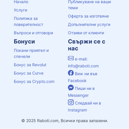
Начало
Публикуване на ваши
теми
Услуги
Оферта за изготвяне
Политика за
поверителност
Допълнителни услуги
Въпроси и отговори
Отзиви от клиенти
Бонуси
Свържи се с
нас
Покани приятел и
спечели
e-mail:
Бонус за Revolut
info@raboti.com
Бонус за Curve
Виж ни във
Facebook
Бонус за Crypto.com
Пиши ни в
Messenger
Следвай ни в
Instagram
© 2025 Raboti.com, Всички права запазени.