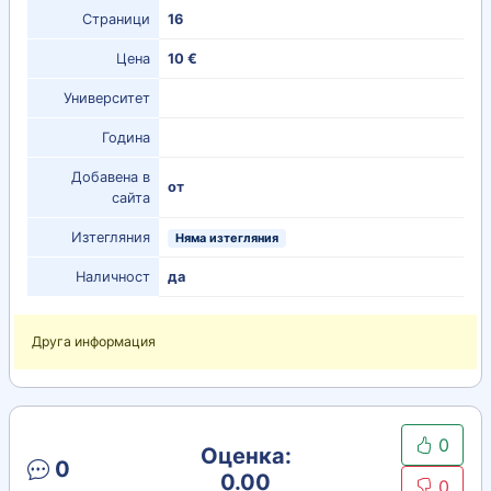
Страници
16
Цена
10 €
Университет
Година
Добавена в
от
сайта
Изтегляния
Няма изтегляния
Наличност
да
Друга информация
0
Оценка:
0
0.00
0