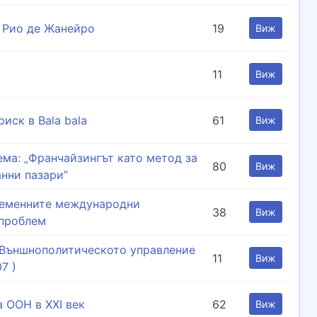
а Рио де Жанейро
19
Виж
11
Виж
иск в Bala bala
61
Виж
а: „Франчайзингът като метод за
80
Виж
нни пазари”
ременните международни
38
Виж
 проблем
: Външнополитическото управление
11
Виж
7 )
 ООН в XXI век
62
Виж