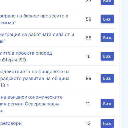
23
Виж
зиране на бизнес процесите в
58
Виж
 сигма“
играция на работната сила от и
68
Виж
ни”
иите в проекта според
16
Виж
nStep и ISO
ъздействието на фондовете на
градското развитие на община
89
Виж
13 г.
 на външноикономическите
ния регион Северозападна
11
Виж
ия
преговори
12
Виж