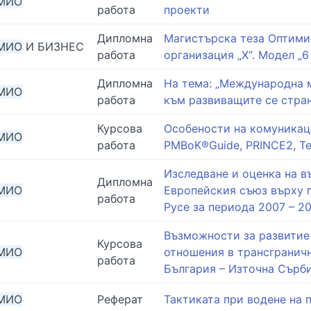
МИО
работа
проекти
Дипломна
Магистърска теза Оптими
МИО
И БИЗНЕС
работа
организация „Х“. Модел „6
Дипломна
На тема: „Международна м
МИО
работа
към развиващите се стра
Курсова
Особености на комуникац
МИО
работа
PMBoK®Guide, PRINCE2, Te
Изследване и оценка на в
Дипломна
МИО
Европейския съюз върху 
работа
Русе за периода 2007 – 20
Възможности за развитие
Курсова
МИО
отношения в трансгранич
работа
България – Източна Сърб
МИО
Реферат
Тактиката при водене на 