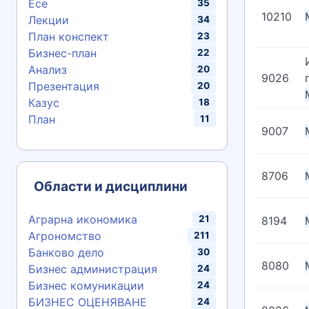
Есе
35
10210
Лекции
34
План конспект
23
Бизнес-план
22
Анализ
20
9026
Презентация
20
Казус
18
План
11
9007
8706
Области и дисциплини
Аграрна икономика
21
8194
Агрономство
211
Банково дело
30
8080
Бизнес администрация
24
Бизнес комуникации
24
БИЗНЕС ОЦЕНЯВАНЕ
24