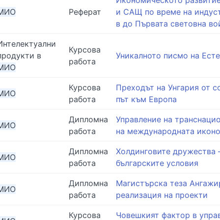
МИО
Реферат
и САЩ по време на индуст
в до Първата световна во
Интелектуални
Курсова
продукти в
Уникалното писмо на Есте
работа
МИО
Курсова
Преходът на Унгария от 
МИО
работа
път към Европа
Дипломна
Упрaвление нa трaнснaци
МИО
работа
нa междунaроднaтa икон
Дипломна
Холдинговите дружества 
МИО
работа
българските условия
Дипломна
Магистърска теза Ангажи
МИО
работа
реализация на проекти
Курсова
Човешкият фактор в упра