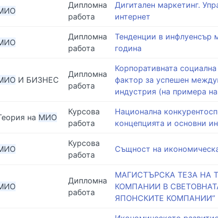
Дипломна
Дигитален маркетинг. Упр
МИО
работа
интернет
Дипломна
Тенденции в инфлуенсър м
МИО
работа
година
Корпоративната социална
Дипломна
МИО
И БИЗНЕС
фактор за успешен между
работа
индустрия (на примера на
Курсова
Национална конкурентосп
Теория на
МИО
работа
концепцията и основни и
Курсова
МИО
Същност на икономическа
работа
МАГИСТЪРСКА ТЕЗА НА 
Дипломна
МИО
КОМПАНИИ В СВЕТОВНАТ
работа
ЯПОНСКИТЕ КОМПАНИИ”
Икономическото развитие