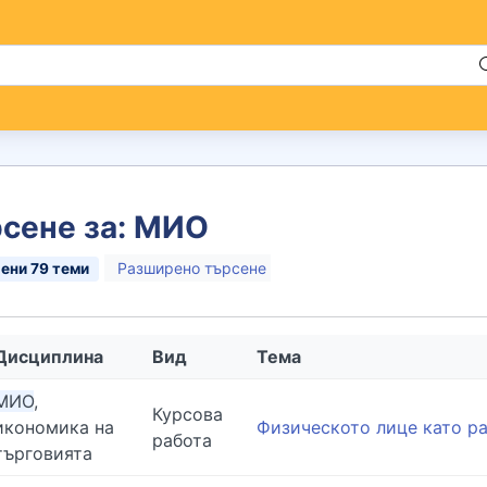
сене за: МИО
Разширено търсене
рени
79
теми
Дисциплина
Вид
Тема
МИО
,
Курсова
икономика на
Физическото лице като р
работа
търговията