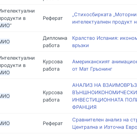
Интелектуални
„Стихосбирката „Моторни 
продукти в
Реферат
интелектуалнен продукт н
МИО
”
Дипломна
Кралство Испания: иконо
МИО
работа
връзки
Интелектуални
Курсова
Американският анимацион
продукти в
работа
от Мат Гръонинг
МИО
АНАЛИЗ НА ВЗАИМОВРЪЗ
Курсова
ВЪНШНОИКОНОМИЧЕСКИ
МИО
работа
ИНВЕСТИЦИОННАТА ПОЛ
ФРАНЦИЯ
Сравнителен анализ на ст
МИО
Реферат
Централна и Източна Евро