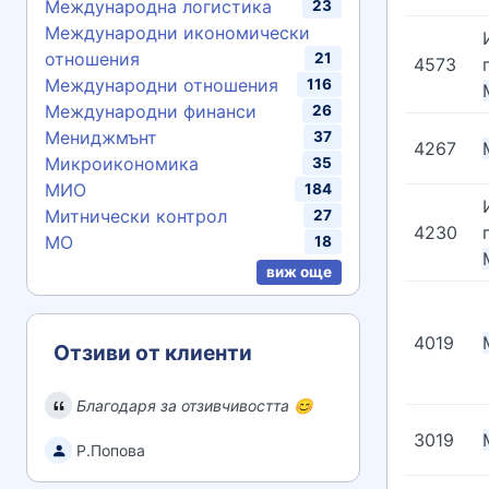
Международна логистика
23
Международни икономически
отношения
21
4573
Международни отношения
116
Международни финанси
26
Мениджмънт
37
4267
Микроикономика
35
МИО
184
Митнически контрол
27
4230
МО
18
виж още
4019
Отзиви от клиенти
Благодаря за отзивчивостта 😊
3019
Р.Попова