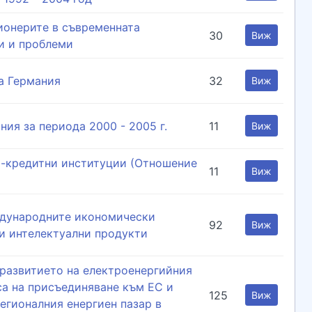
ионерите в съвременната
30
Виж
и и проблеми
а Германия
32
Виж
ния за периода 2000 - 2005 г.
11
Виж
-кредитни институции (Отношение
11
Виж
ждународните икономически
92
Виж
 и интелектуални продукти
 развитието на електроенергийния
са на присъединяване към ЕС и
125
Виж
Регионалния енергиен пазар в