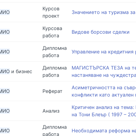
Курсов
МИО
Значението на туризма з
проект
Курсова
МИО
Видове борсови сделки
работа
Дипломна
МИО
Управление на кредитния р
работа
Дипломна
МАГИСТЪРСКА ТЕЗА на тем
МИО
и бизнес
работа
настаняване на чуждестра
Асиметричността на съв
МИО
Реферат
конфликти като актуален
Критичен анализ на тема
МИО
Анализ
на Тони Блеър ( 1997 – 200
Дипломна
МИО
Необходимата реформа на
работа