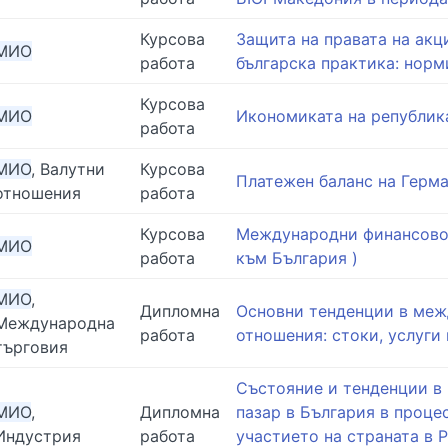
Курсова
Защита на правата на акц
МИО
работа
българска практика: норм
Курсова
МИО
Икономиката на републик
работа
МИО
, Валутни
Курсова
Платежен баланс на Герма
отношения
работа
Курсова
Международни финансово
МИО
работа
към България )
МИО
,
Дипломна
Основни тенденции в ме
Международна
работа
отношения: стоки, услуги
търговия
Състояние и тенденции в
МИО
,
Дипломна
пазар в България в проце
Индустрия
работа
участието на страната в 