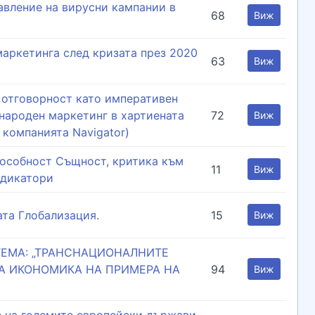
авление на вирусни кампании в
68
Виж
аркетинга след кризата през 2020
63
Виж
 отговорност като императивен
народен маркетинг в хартиената
72
Виж
 компанията Navigator)
особност Същност, критика към
11
Виж
ндикатори
та Глобализация.
15
Виж
ТЕМА: „ТРАНСНАЦИОНАЛНИТЕ
А ИКОНОМИКА НА ПРИМЕРА НА
94
Виж
 на големите европейски държави