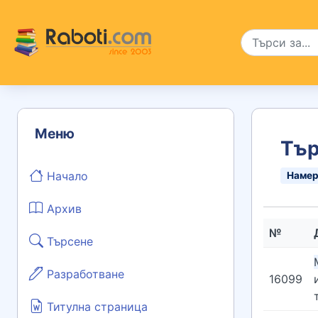
Меню
Тър
Начало
Наме
Архив
№
Търсене
Разработване
16099
Титулна страница