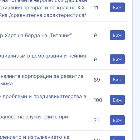
риалния преврат и от края на ХІХ
11
Виж
йна /сравнителна характеристика/
р Харт на борда на „Титаник”
9
Виж
социализъм в демокрация и нейният
9
Виж
онaлните корпорaции зa рaзвитие
89
Виж
омикa
– проблеми и предизвикателства в
100
Виж
раност на служителите при
71
Виж
влението и изпълнението на