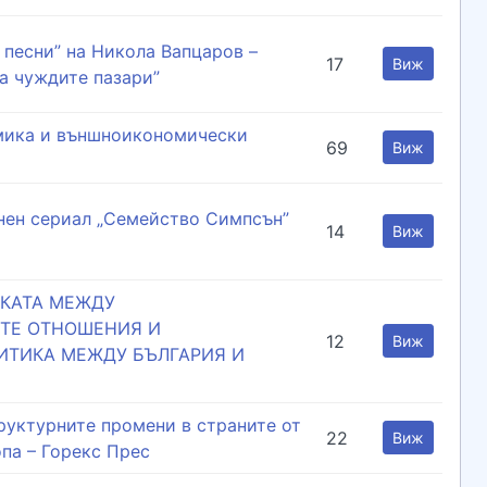
песни” на Никола Вапцаров –
17
Виж
а чуждите пазари”
мика и външноикономически
69
Виж
ен сериал „Семейство Симпсън”
14
Виж
КАТА МЕЖДУ
ТЕ ОТНОШЕНИЯ И
12
Виж
ИТИКА МЕЖДУ БЪЛГАРИЯ И
руктурните промени в страните от
22
Виж
па – Горекс Прес