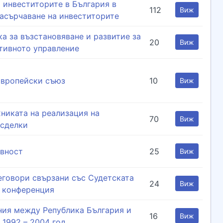
 инвеститорите в България в
112
Виж
насърчаване на инвеститорите
ка за възстановяване и развитие за
20
Виж
тивното управление
 Европейски съюз
10
Виж
никата на реализация на
70
Виж
 сделки
вност
25
Виж
еговори свързани със Судетската
24
Виж
 конференция
ия между Република България и
16
Виж
1992 – 2004 год