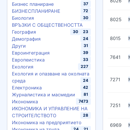
8026
Бизнес планиране
37
БИЗНЕСПЛАНИРАНЕ
72
Биология
30
8025
ВРЪЗКИ С ОБЩЕСТВЕНОСТТА
География
30
23
8015
Демография
24
Други
31
Евроинтеграция
39
7641
Европеистика
33
Екология
227
Екология и опазване на околната
7271
среда
24
Електроника
42
Журналистика и масмедии
81
Икономика
7473
7251
ИКОНОМИКА И УПРАВЛЕНИЕ НА
СТРОИТЕЛСТВОТО
28
Икономика на предприятието
6969
Икономика на труда
24
21