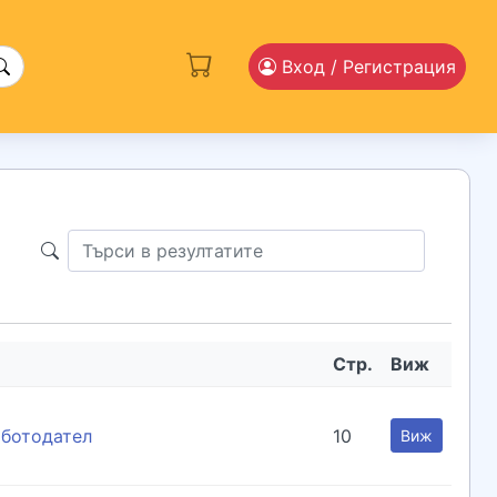
Вход
/ Регистрация
Стр.
Виж
аботодател
10
Виж