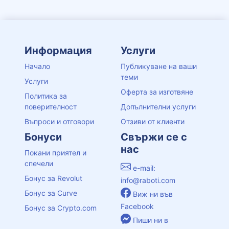
Информация
Услуги
Начало
Публикуване на ваши
теми
Услуги
Оферта за изготвяне
Политика за
поверителност
Допълнителни услуги
Въпроси и отговори
Отзиви от клиенти
Бонуси
Свържи се с
нас
Покани приятел и
спечели
e-mail:
Бонус за Revolut
info@raboti.com
Бонус за Curve
Виж ни във
Facebook
Бонус за Crypto.com
Пиши ни в