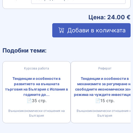
Цена:
24.00
€
Добави в количката
Подобни теми:
Курсова работа
Реферат
Тенденции и особености в
Тенденции и особености в
развитието на външната
механизмите за регулиране на
търговия на България с Испания в
свободните икономически зони
годините до...
режима на чуждите инвестиции.
📄35 стр.
📄15 стр.
Външноикономически отношения на
Външноикономически отношения на
България
България