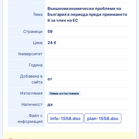
Външноикономически проблеми на
Тема
България в периода преди приемането
й за член на ЕС
Страници
59
Цена
24 €
Университет
Година
Добавена в
от
сайта
Изтегляния
Няма изтегляния
Наличност
да
Файл с
info-1558.doc
plan-1558.doc
информация