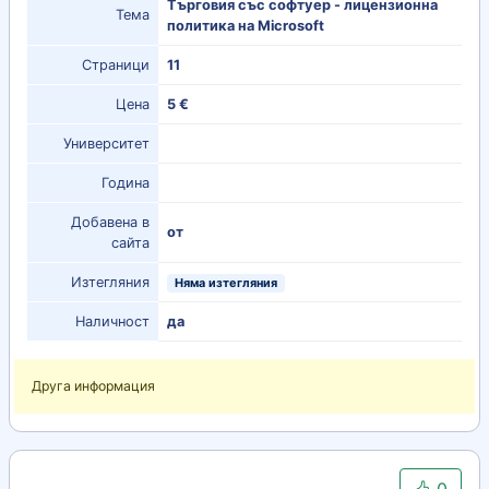
Търговия със софтуер - лицензионна
Тема
политика на Microsoft
Страници
11
Цена
5 €
Университет
Година
Добавена в
от
сайта
Изтегляния
Няма изтегляния
Наличност
да
Друга информация