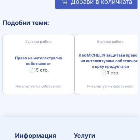
Добави в количката
Подобни теми:
Курсова работа
Курсова работа
Как MICHELIN защитава правот
Право на интелектуална
на интелектуална собственос
собственост
върху продукта си
📄15 стр.
📄9 стр.
Интелектуална собственост
Интелектуална собственост
Информация
Услуги