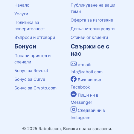
Начало
Публикуване на ваши
теми
Услуги
Оферта за изготвяне
Политика за
поверителност
Допълнителни услуги
Въпроси и отговори
Отзиви от клиенти
Бонуси
Свържи се с
нас
Покани приятел и
спечели
e-mail:
Бонус за Revolut
info@raboti.com
Бонус за Curve
Виж ни във
Facebook
Бонус за Crypto.com
Пиши ни в
Messenger
Следвай ни в
Instagram
© 2025 Raboti.com, Всички права запазени.