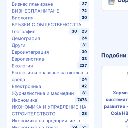
Обр
Бизнес планиране
37
БИЗНЕСПЛАНИРАНЕ
72
Биология
30
ВРЪЗКИ С ОБЩЕСТВЕНОСТТА
География
30
23
Демография
24
Други
31
Евроинтеграция
39
Подобни 
Европеистика
33
Екология
227
Екология и опазване на околната
среда
24
Електроника
42
Хармо
Журналистика и масмедии
81
системит
Икономика
7473
развитие –
ИКОНОМИКА И УПРАВЛЕНИЕ НА
Cola HB
СТРОИТЕЛСТВОТО
28
„
Икономика на предприятието
Икономика на труда

24
21