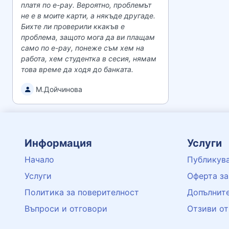
платя по e-pay. Вероятно, проблемът
не е в моите карти, а някъде другаде.
Бихте ли проверили ккакъв е
проблема, защото мога да ви плащам
само по e-pay, понеже съм хем на
работа, хем студентка в сесия, нямам
това време да ходя до банката.
М.Дойчинова
Информация
Услуги
Начало
Публикува
Услуги
Оферта за
Политика за поверителност
Допълните
Въпроси и отговори
Отзиви от