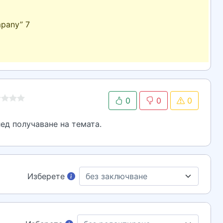
pany” 7
0
0
0
ед получаване на темата.
Изберете