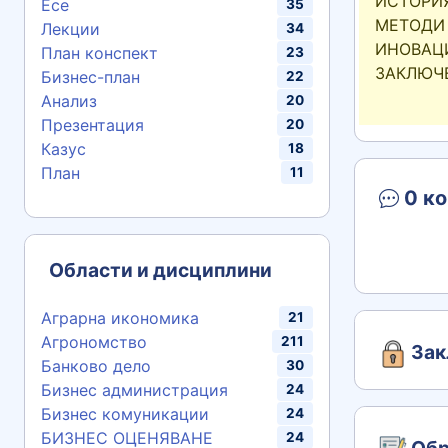
ИСТОРИ
Есе
35
МЕТОДИ 
Лекции
34
ИНОВАЦИ
План конспект
23
ЗАКЛЮЧ
Бизнес-план
22
Анализ
20
Презентация
20
Казус
18
План
11
0 ко
Области и дисциплини
Аграрна икономика
21
Агрономство
211
Зак
Банково дело
30
Бизнес администрация
24
Бизнес комуникации
24
БИЗНЕС ОЦЕНЯВАНЕ
24