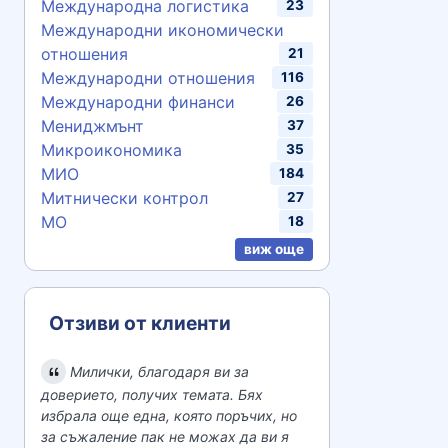
Международна логистика
23
Международни икономически
отношения
21
Международни отношения
116
Международни финанси
26
Мениджмънт
37
Микроикономика
35
МИО
184
Митнически контрол
27
МО
18
виж още
Отзиви от клиенти
Милички, благодаря ви за
доверието, получих темата. Бях
избрала още една, която поръчих, но
за съжаление пак не можах да ви я