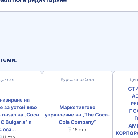
аботка и редактиране
теми:
Доклад
Курсова работа
Дип
СТ
А
низиране на
РЕ
е за устойчиво
Маркетингово
ПО
 пазар на „Coca
управление на „The Coca-
Г
C Bulgaria” и
Cola Company”
АМ
Coca...
📄16 стр.
КОРПОРА
11 стр.