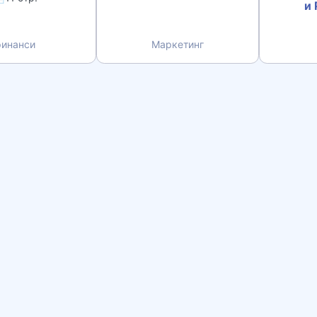
и 
финанси
Маркетинг