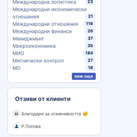
Международна логистика
23
Международни икономически
отношения
21
Международни отношения
116
Международни финанси
26
Мениджмънт
37
Микроикономика
35
МИО
184
Митнически контрол
27
МО
18
виж още
Отзиви от клиенти
Благодаря за отзивчивостта 😊
Р.Попова