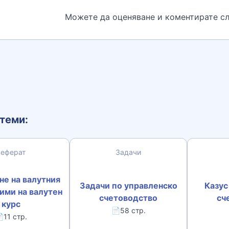
Можете да оценяване и коментирате сл
теми:
Реферат
Задачи
не на валутния
Задачи по управленско
Казус
ими на валутен
счетоводство
сч
курс
📄58 стр.
11 стр.