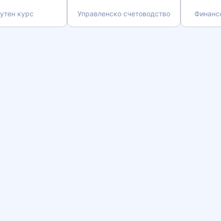
утен курс
Управленско счетоводство
Финанс