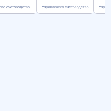
ово счетоводство
Управленско счетоводство
Управл