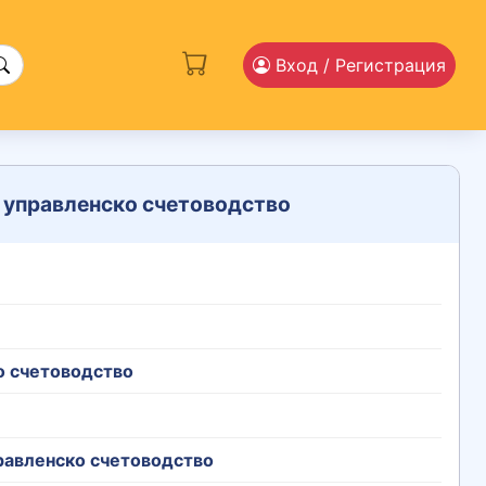
Вход
/ Регистрация
о управленско счетоводство
о счетоводство
правленско счетоводство