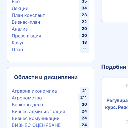
Есе
35
Лекции
34
План конспект
23
Бизнес-план
22
Анализ
20
Презентация
20
Казус
18
План
11
Подобни 
Области и дисциплини
Аграрна икономика
21
Агрономство
211
Регулира
Банково дело
30
курс. Реж
Бизнес администрация
24
Бизнес комуникации
24

БИЗНЕС ОЦЕНЯВАНЕ
24