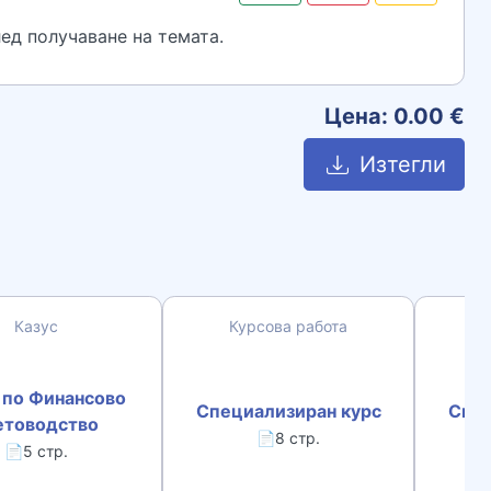
ед получаване на темата.
Цена:
0.00
€
Изтегли
Казус
Курсова работа
К
 по Финансово
Специализиран курс
Спец
етоводство
📄8 стр.
📄5 стр.