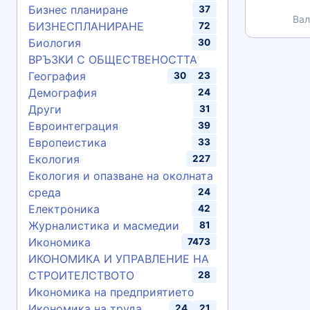
Бизнес планиране
37
Вал
БИЗНЕСПЛАНИРАНЕ
72
Биология
30
ВРЪЗКИ С ОБЩЕСТВЕНОСТТА
География
30
23
Демография
24
Други
31
Евроинтеграция
39
Европеистика
33
Екология
227
Екология и опазване на околната
среда
24
Електроника
42
Журналистика и масмедии
81
Икономика
7473
ИКОНОМИКА И УПРАВЛЕНИЕ НА
СТРОИТЕЛСТВОТО
28
Икономика на предприятието
Икономика на труда
24
21