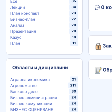
Есе
35
0 ко
Лекции
34
План конспект
23
Бизнес-план
22
Анализ
20
Презентация
20
Казус
18
План
11
Зак
Области и дисциплини
Обр
Аграрна икономика
21
Агрономство
211
Банково дело
30
Бизнес администрация
24
Бизнес комуникации
24
БИЗНЕС ОЦЕНЯВАНЕ
24