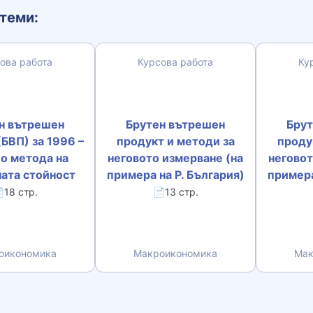
теми:
ова работа
Курсова работа
Ку
н вътрешен
Брутен вътрешен
Брут
БВП) за 1996 –
продукт и методи за
проду
о метода на
неговото измерване (на
неговот
ата стойност
примера на Р. България)
примера
18 стр.
📄13 стр.
оикономика
Макроикономика
Мак