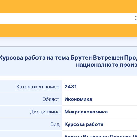
Курсова работа на тема Брутен Вътрешен Прод
националното прои
Каталожен номер
2431
Област
Икономика
Дисциплина
Макроикономика
Вид
Курсова работа
Брутен Вътрешен Продукт (Б