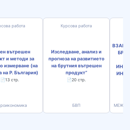
рсова работа
Курсова работа
К
”
ВЗАИМ
ен вътрешен
Изследване, анализ и
БРУ
кт и методи за
прогноза на развитието
о измерване (на
на брутния вътрешен
ИНВЕ
 на Р. България)
продукт”
ИНДЕ
📄13 стр.
📄20 стр.
К
ПР
роикономика
БВП
МЕЖДУ