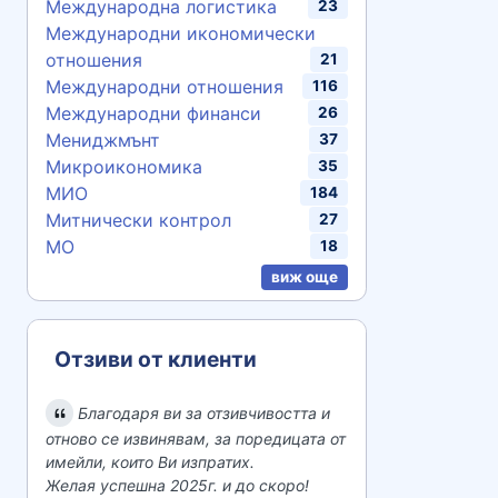
Международна логистика
23
Международни икономически
отношения
21
Международни отношения
116
Международни финанси
26
Мениджмънт
37
Микроикономика
35
МИО
184
Митнически контрол
27
МО
18
виж още
Отзиви от клиенти
Благодаря ви за отзивчивостта и
отново се извинявам, за поредицата от
имейли, които Ви изпратих.
Желая успешна 2025г. и до скоро!