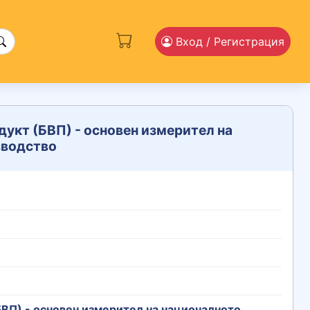
Вход
/ Регистрация
укт (БВП) - основен измерител на
зводство
ВП) - основен измерител на националното