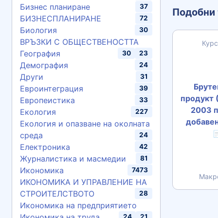
Бизнес планиране
37
Подобни 
БИЗНЕСПЛАНИРАНЕ
72
Биология
30
ВРЪЗКИ С ОБЩЕСТВЕНОСТТА
Курс
География
30
23
Демография
24
Други
31
Бруте
Евроинтеграция
39
продукт (
Европеистика
33
2003 п
Екология
227
добавен
Екология и опазване на околната

среда
24
Електроника
42
Журналистика и масмедии
81
Икономика
7473
Макр
ИКОНОМИКА И УПРАВЛЕНИЕ НА
СТРОИТЕЛСТВОТО
28
Икономика на предприятието
Икономика на труда
24
21