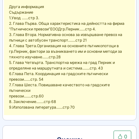
Друга информация
Съдържание
1.Увод .......стр 3.
2. Глава Първа. Обща характеристика на дейността на фирма
“Пътнически превози”ЕООДгр.Перник......стр 4.
3. Глава Втора. Нормативна основа за извършване превоз на
пътници с автобусен транспорт........стр 21
4. Глава Трета.Организация на основните пътникопотоци в
гр.Перник, фактори за възникването им и основни методи за
тяхното изучавне.......стр.28
5. Глава Четвърта. Транспортна мрежа на град Перник и
определяне на маршрутната и система........стр. 43
6.Глава Пета. Координация на градските пътнически
превози.......стр. 54
7. Глава Шеста. Повишаване качеството на градските
пътнически
превози........стр.60
8. Заключение........стр 68
9.Използвана литература.......стр 70
0