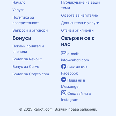
Начало
Публикуване на ваши
теми
Услуги
Оферта за изготвяне
Политика за
поверителност
Допълнителни услуги
Въпроси и отговори
Отзиви от клиенти
Бонуси
Свържи се с
нас
Покани приятел и
спечели
e-mail:
Бонус за Revolut
info@raboti.com
Бонус за Curve
Виж ни във
Facebook
Бонус за Crypto.com
Пиши ни в
Messenger
Следвай ни в
Instagram
© 2025 Raboti.com, Всички права запазени.