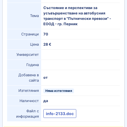
Състояние и перспективи за
усъвършенстване на автобусния
Тема
транспорт в "Пътнически превози" -
ЕООД - гр. Перник
Страници
70
Цена
28 €
Университет
Година
Добавена в
от
сайта
Изтегляния
Няма изтегляния
Наличност
да
Файл с
info-2133.doc
информация