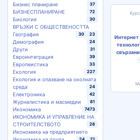
Бизнес планиране
37
БИЗНЕСПЛАНИРАНЕ
72
Курс
Биология
30
ВРЪЗКИ С ОБЩЕСТВЕНОСТТА
География
30
23
Интернет 
Демография
24
технолог
Други
31
свързани
Евроинтеграция
39

Европеистика
33
Екология
227
Екология и опазване на околната
М
среда
24
Електроника
42
Журналистика и масмедии
81
Икономика
7473
ИКОНОМИКА И УПРАВЛЕНИЕ НА
СТРОИТЕЛСТВОТО
28
Икономика на предприятието
Икономика на труда
24
21