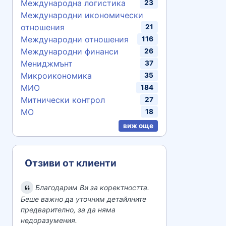
Международна логистика
23
Международни икономически
отношения
21
Международни отношения
116
Международни финанси
26
Мениджмънт
37
Микроикономика
35
МИО
184
Митнически контрол
27
МО
18
виж още
Отзиви от клиенти
Благодарим Ви за коректността.
Беше важно да уточним детайлните
предварително, за да няма
недоразумения.