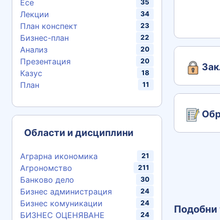
Есе
35
Лекции
34
План конспект
23
Бизнес-план
22
Анализ
20
Презентация
20
Зак
Казус
18
План
11
Обр
Области и дисциплини
Аграрна икономика
21
Агрономство
211
Банково дело
30
Бизнес администрация
24
Бизнес комуникации
24
Подобни 
БИЗНЕС ОЦЕНЯВАНЕ
24