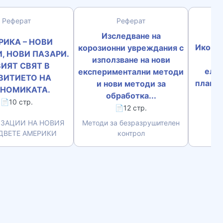
Реферат
Реферат
К
Изследване на
РИКА – НОВИ
Иконом
корозионни увреждания с
, НОВИ ПАЗАРИ.
из
използване на нови
ИЯТ СВЯТ В
елек
експериментални методи
ВИТИЕТО НА
плащан
и нови методи за
НОМИКАТА.
с 
обработка...
📄10 стр.
📄12 стр.
ЗАЦИИ НА НОВИЯ
Методи за безразрушителен
 ДВЕТЕ АМЕРИКИ
контрол