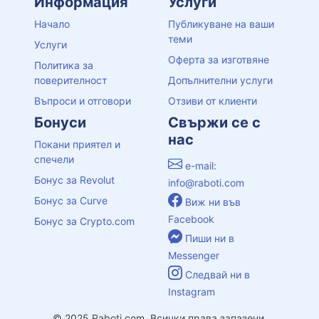
Информация
Услуги
Начало
Публикуване на ваши
теми
Услуги
Оферта за изготвяне
Политика за
поверителност
Допълнителни услуги
Въпроси и отговори
Отзиви от клиенти
Бонуси
Свържи се с
нас
Покани приятел и
спечели
e-mail:
Бонус за Revolut
info@raboti.com
Бонус за Curve
Виж ни във
Facebook
Бонус за Crypto.com
Пиши ни в
Messenger
Следвай ни в
Instagram
© 2025 Raboti.com, Всички права запазени.