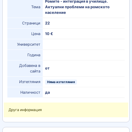
Ромите - интеграция в училище.
Тема
Актуални проблеми на ромското
население
Страници
22
Цена
10 €
Университет
Година
Добавена в
от
сайта
Изтегляния
Няма изтегляния
Наличност
да
Друга информация