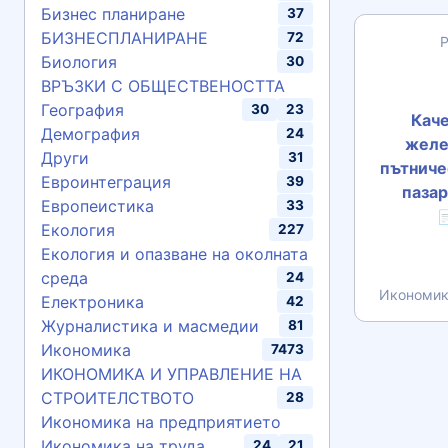
Бизнес планиране
37
БИЗНЕСПЛАНИРАНЕ
72
Биология
30
ВРЪЗКИ С ОБЩЕСТВЕНОСТТА
География
30
23
Каче
Демография
24
желе
Други
31
пътниче
Евроинтеграция
39
пазар
Европеистика
33

Екология
227
Екология и опазване на околната
среда
24
Икономик
Електроника
42
Журналистика и масмедии
81
Икономика
7473
ИКОНОМИКА И УПРАВЛЕНИЕ НА
СТРОИТЕЛСТВОТО
28
Икономика на предприятието
Икономика на труда
24
21