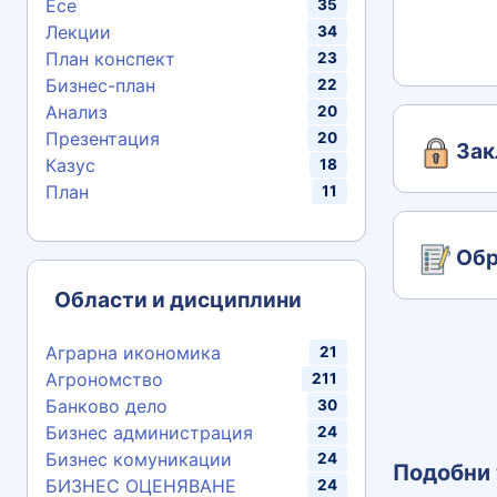
Есе
35
Лекции
34
План конспект
23
Бизнес-план
22
Анализ
20
Презентация
20
Зак
Казус
18
План
11
Обр
Области и дисциплини
Аграрна икономика
21
Агрономство
211
Банково дело
30
Бизнес администрация
24
Бизнес комуникации
24
Подобни 
БИЗНЕС ОЦЕНЯВАНЕ
24