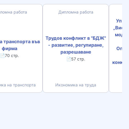
ломна работа
Дипломна работа
Д
Управ
„Висо
модер
Трудов конфликт в "БДЖ"
а транспорта във
С
- развитие, регулиране,
фирма
Опер
разрешаване
📄70 стр.
📄57 стр.
конкур
ка на транспорта
Икономика на труда