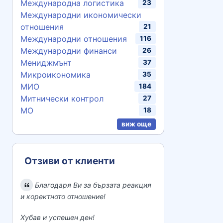
Международна логистика
23
Международни икономически
отношения
21
Международни отношения
116
Международни финанси
26
Мениджмънт
37
Микроикономика
35
МИО
184
Митнически контрол
27
МО
18
виж още
Отзиви от клиенти
Благодаря Ви за бързата реакция
и коректното отношение!
Хубав и успешен ден!