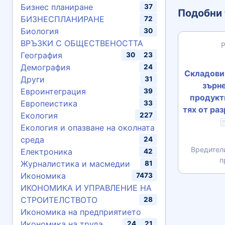
Бизнес планиране
37
Подобни 
БИЗНЕСПЛАНИРАНЕ
72
Биология
30
ВРЪЗКИ С ОБЩЕСТВЕНОСТТА
География
30
23
Демография
24
Складови
Други
31
зърне
Евроинтеграция
39
продукт
Европеистика
33
тях от раз
Екология
227

Екология и опазване на околната
среда
24
Вредител
Електроника
42
п
Журналистика и масмедии
81
Икономика
7473
ИКОНОМИКА И УПРАВЛЕНИЕ НА
СТРОИТЕЛСТВОТО
28
Икономика на предприятието
Икономика на труда
24
21