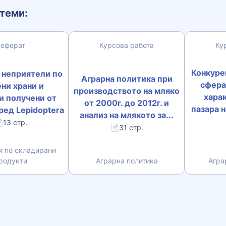
теми:
Реферат
Курсова работа
Ку
Конкуре
 неприятели по
Аграрна политика при
сфера
ни храни и
производството на мляко
хара
и получени от
от 2000г. до 2012г. и
пазара 
ред Lepidoptera
анализ на млякото за...
13 стр.
📄31 стр.
и по складирани
родукти
Аграрна политика
Агра