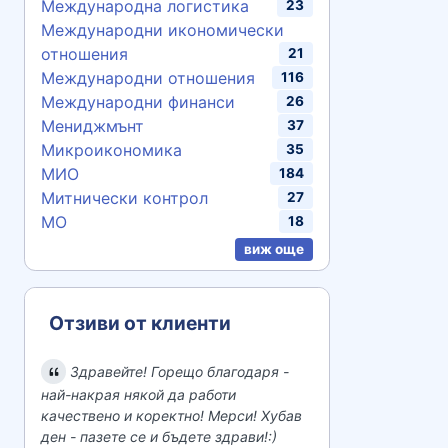
Международна логистика
23
Международни икономически
отношения
21
Международни отношения
116
Международни финанси
26
Мениджмънт
37
Микроикономика
35
МИО
184
Митнически контрол
27
МО
18
виж още
Отзиви от клиенти
Здравейте! Горещо благодаря -
най-накрая някой да работи
качествено и коректно! Мерси! Хубав
ден - пазете се и бъдете здрави!:)