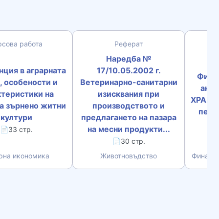
рсова работа
Реферат
Наредба №
нция в аграрната
17/10.05.2002 г.
Фина
, особености и
Ветеринарно-санитарни
анал
ктеристики на
изисквания при
ХРАНИ 
на зърнено житни
производството и
пери
култури
предлагането на пазара
на месни продукти...
📄33 стр.
📄30 стр.
рна икономика
Животновъдство
Финансо