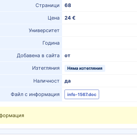
Страници
68
Цена
24 €
Университет
Година
Добавена в сайта
от
Изтегляния
Няма изтегляния
Наличност
да
Файл с информация
info-1567.doc
нформация