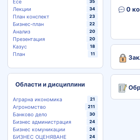
Есе
35
0 ко
Лекции
34
План конспект
23
Бизнес-план
22
Анализ
20
Презентация
20
Казус
18
План
11
Зак
Области и дисциплини
Обр
Аграрна икономика
21
Агрономство
211
Банково дело
30
Бизнес администрация
24
Бизнес комуникации
24
БИЗНЕС ОЦЕНЯВАНЕ
24