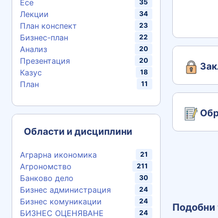
Есе
35
Лекции
34
План конспект
23
Бизнес-план
22
Анализ
20
Презентация
20
Зак
Казус
18
План
11
Обр
Области и дисциплини
Аграрна икономика
21
Агрономство
211
Банково дело
30
Бизнес администрация
24
Бизнес комуникации
24
Подобни 
БИЗНЕС ОЦЕНЯВАНЕ
24