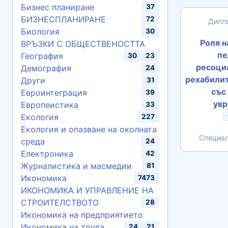
Бизнес планиране
37
БИЗНЕСПЛАНИРАНЕ
72
Дипл
Биология
30
Роля н
ВРЪЗКИ С ОБЩЕСТВЕНОСТТА
пе
География
30
23
ресоци
Демография
24
рехабилит
Други
31
със
Евроинтеграция
39
ув
Европеистика
33
Екология

227
Екология и опазване на околната
Специал
среда
24
Електроника
42
Журналистика и масмедии
81
Икономика
7473
ИКОНОМИКА И УПРАВЛЕНИЕ НА
СТРОИТЕЛСТВОТО
28
Икономика на предприятието
Икономика на труда
24
21