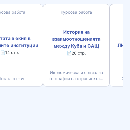
рсова работа
Курсова работа
К
История на
тата в екип в
Л
взаимоотношенията
ните институции
ЛИД
между Куба и САЩ
📄14 стр.
📄20 стр.
Икономическа и социална
ботата в екип
география на страните от...
Соц