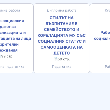
омна работа
Дипломна работа
Ку
СТИЛЪТ НА
а социалния
ВЪЗПИТАНИЕ В
дагог за
СЕМЕЙСТВОТО И
ализацията и
Рабо
КОРЕЛАЦИЯТА МУ СЪС
ацията на лица
социал
СОЦИАЛНИЯ СТАТУС И
 зрителни
САМООЦЕНКАТА НА
реждания
ДЕТЕТО
99 стр.
📄59 стр.
на педагогика
Педагогика
Ра