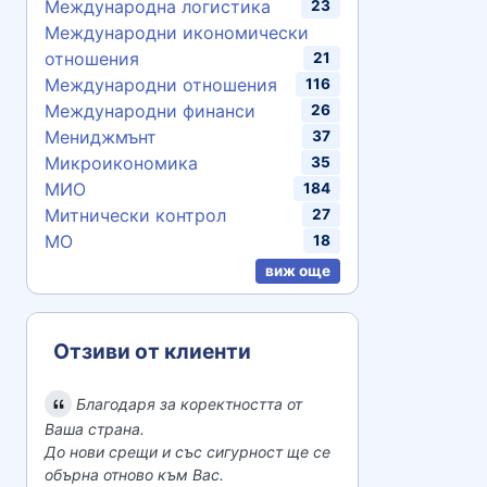
Международна логистика
23
Международни икономически
отношения
21
Международни отношения
116
Международни финанси
26
Мениджмънт
37
Микроикономика
35
МИО
184
Митнически контрол
27
МО
18
виж още
Отзиви от клиенти
Благодаря за коректността от
Ваша страна.
До нови срещи и със сигурност ще се
обърна отново към Вас.