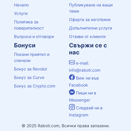
Начало
Публикуване на ваши
теми
Услуги
Оферта за изготвяне
Политика за
поверителност
Допълнителни услуги
Въпроси и отговори
Отзиви от клиенти
Бонуси
Свържи се с
нас
Покани приятел и
спечели
e-mail:
Бонус за Revolut
info@raboti.com
Бонус за Curve
Виж ни във
Facebook
Бонус за Crypto.com
Пиши ни в
Messenger
Следвай ни в
Instagram
© 2025 Raboti.com, Всички права запазени.