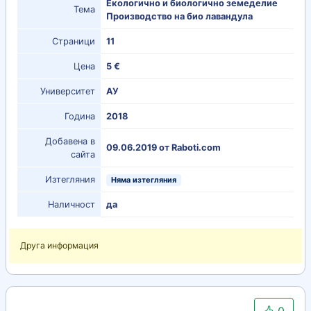
Екологично и биологично земеделие
Тема
Производство на био лавандула
Страници
11
Цена
5 €
Университет
АУ
Година
2018
Добавена в
09.06.2019 от Raboti.com
сайта
Изтегляния
Няма изтегляния
Наличност
да
Друга информация