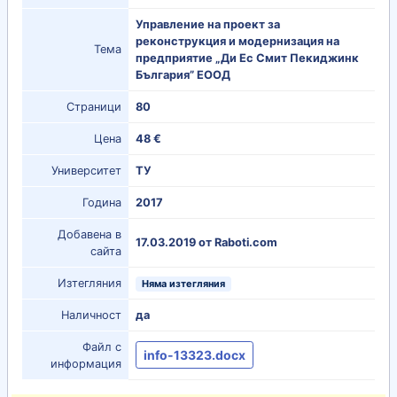
Управление на проект за
реконструкция и модернизация на
Тема
предприятие „Ди Ес Смит Пекиджинк
България” ЕООД
Страници
80
Цена
48 €
Университет
ТУ
Година
2017
Добавена в
17.03.2019 от Raboti.com
сайта
Изтегляния
Няма изтегляния
Наличност
да
Файл с
info-13323.docx
информация