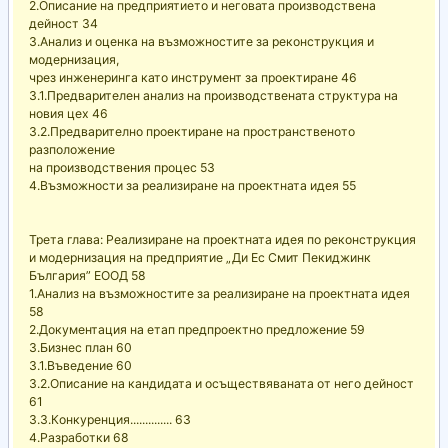
2.Описание на предприятието и неговата производствена
дейност 34
3.Анализ и оценка на възможностите за реконструкция и
модернизация,
чрез инженеринга като инструмент за проектиране 46
3.1.Предварителен анализ на производствената структура на
новия цех 46
3.2.Предварително проектиране на пространственото
разположение
на производствения процес 53
4.Възможности за реализиране на проектната идея 55
Трета глава: Реализиране на проектната идея по реконструкция
и модернизация на предприятие „Ди Ес Смит Пекиджинк
България” ЕООД 58
1.Анализ на възможностите за реализиране на проектната идея
58
2.Документация на етап предпроектно предложение 59
3.Бизнес план 60
3.1.Въведение 60
3.2.Описание на кандидата и осъществяваната от него дейност
61
3.3.Конкуренция.............. 63
4.Разработки 68