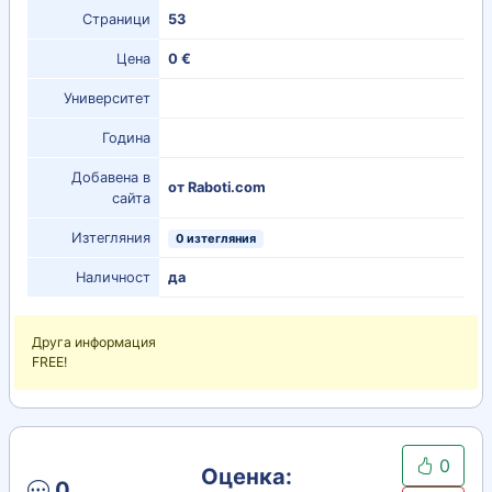
Страници
53
Цена
0 €
Университет
Година
Добавена в
от Raboti.com
сайта
Изтегляния
0 изтегляния
Наличност
да
Друга информация
FREE!
0
Оценка:
0