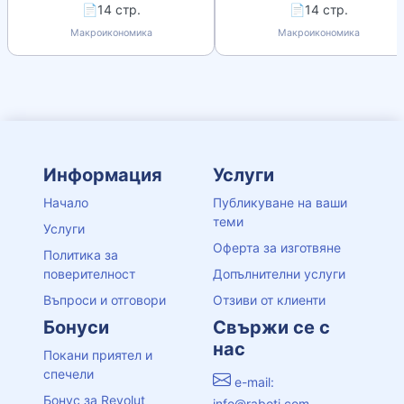
📄14 стр.
📄14 стр.
Макроикономика
Макроикономика
Информация
Услуги
Начало
Публикуване на ваши
теми
Услуги
Оферта за изготвяне
Политика за
поверителност
Допълнителни услуги
Въпроси и отговори
Отзиви от клиенти
Бонуси
Свържи се с
нас
Покани приятел и
спечели
e-mail:
Бонус за Revolut
info@raboti.com