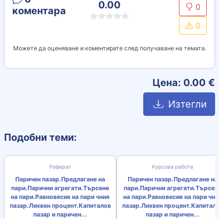
0.00
0
коментара
0
Можете да оценяване и коментирате след получаване на темата.
Цена:
0.00
€
Изтегли
Подобни теми:
Реферат
Курсова работа
Паричен пазар.Предлагане на
Паричен пазар.Предлагане на
пари.Парични агрегати.Търсене
пари.Парични агрегати.Търсен
на пари.Равновесие на пари чния
на пари.Равновесие на пари чни
пазар.Лихвен процент.Капиталов
пазар.Лихвен процент.Капитал
пазар и паричен...
пазар и паричен...