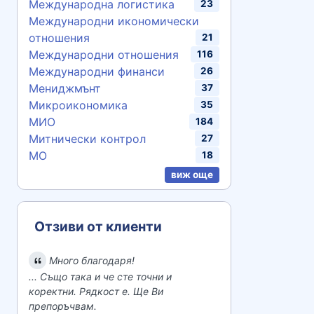
Международна логистика
23
Международни икономически
отношения
21
Международни отношения
116
Международни финанси
26
Мениджмънт
37
Микроикономика
35
МИО
184
Митнически контрол
27
МО
18
виж още
Отзиви от клиенти
Много благодаря!
... Също така и че сте точни и
коректни. Рядкост е. Ще Ви
препоръчвам.