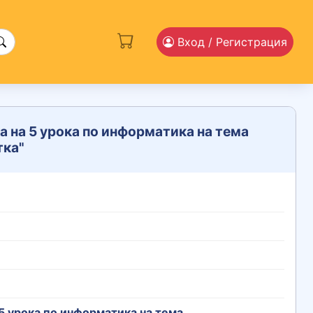
Вход
/ Регистрация
 на 5 урока по информатика на тема
тка"
5 урока по информатика на тема