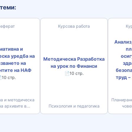
теми:
Реферат
Курсова работа
Ку
Анализ
мативна и
пл
ска уредба на
осиг
Методическа Разработка
зването на
здр
на урок по Финанси
нтите на НАФ
безопа
📄10 стр.
труд –
10 стр.
а и методическа
Планиране
а архивите в...
Психология и педагогика
чове