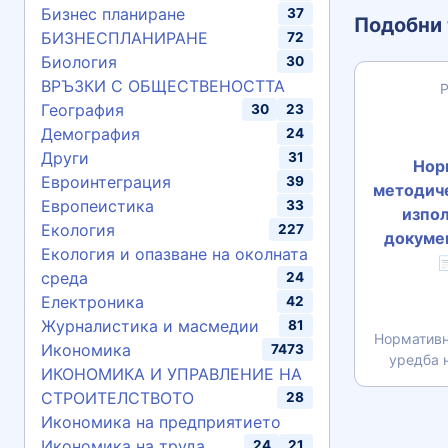
Бизнес планиране
37
Подобни 
БИЗНЕСПЛАНИРАНЕ
72
Биология
30
ВРЪЗКИ С ОБЩЕСТВЕНОСТТА
География
30
23
Демография
24
Други
31
Нор
Евроинтеграция
39
методиче
Европеистика
33
изпол
Екология
227
докуме
Екология и опазване на околната

среда
24
Електроника
42
Журналистика и масмедии
81
Нормативн
Икономика
7473
уредба н
ИКОНОМИКА И УПРАВЛЕНИЕ НА
СТРОИТЕЛСТВОТО
28
Икономика на предприятието
Икономика на труда
24
21