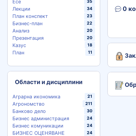
Есе
35
0 ко
Лекции
34
План конспект
23
Бизнес-план
22
Анализ
20
Презентация
20
Казус
18
План
11
Зак
Области и дисциплини
Обр
Аграрна икономика
21
Агрономство
211
Банково дело
30
Бизнес администрация
24
Бизнес комуникации
24
БИЗНЕС ОЦЕНЯВАНЕ
24