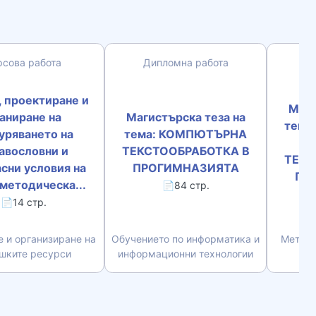
рсова работа
Дипломна работа
Д
, проектиране и
Маги
аниране на
Магистърска теза на
тема
уряването на
тема: КОМПЮТЪРНА
К
авословни и
ТЕКСТООБРАБОТКА В
ТЕКС
сни условия на
ПРОГИМНАЗИЯТА
ПР
 методическа...
📄84 стр.
📄14 стр.
 и организиране на
Обучението по информатика и
Методи
шките ресурси
информационни технологии