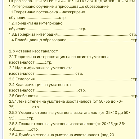
Първа глава. ТЕОРИТИЧНИ АСПЕКТИ ПО ИЗСЛЕДВАНИЯ ПРОБЛЕМ
1.Интегрирано обучение и приобщаващо образование
1.1.Теоретична постановка – интегрирано
обучение...................................стр.
1.2.Принципи на интегрирано
обучение........................................................стр.
1.3.Бариери за интеграция.............................................................................стр.
1.4.Приобщаващо образование.....................................................................стр.
2. Умствена изостаналост
2.1.Теоретична интерпретация на понятието умствена
изостаналост...........стр.
2.2.Идентификация за умствената
изостаналост............................................стр.
2.3.Етиология.......................................................................................................стр.
2.4.Класификация на умствената
изостаналост...............................................стр.
2.5.Особености....................................................................................................стр.
2.5.1.Лека степен на умствена изостаналост (от 50-55 до 70-
75)...................стр.
2.5.2.Умерена степен на умствена изостаналост(от 35-40 до 50-
55).............стр.
2.5.3.Тежка степен на умствена изостаналост(от 20-25 до 35-
40).................стр.
2.5.4.Дълбока степен на умствена изостаналост (под 20