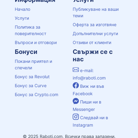
Начало
Публикуване на ваши
теми
Услуги
Оферта за изготвяне
Политика за
поверителност
Допълнителни услуги
Въпроси и отговори
Отзиви от клиенти
Бонуси
Свържи се с
нас
Покани приятел и
спечели
e-mail:
Бонус за Revolut
info@raboti.com
Бонус за Curve
Виж ни във
Facebook
Бонус за Crypto.com
Пиши ни в
Messenger
Следвай ни в
Instagram
© 2025 Raboti.com, Всички права запазени.