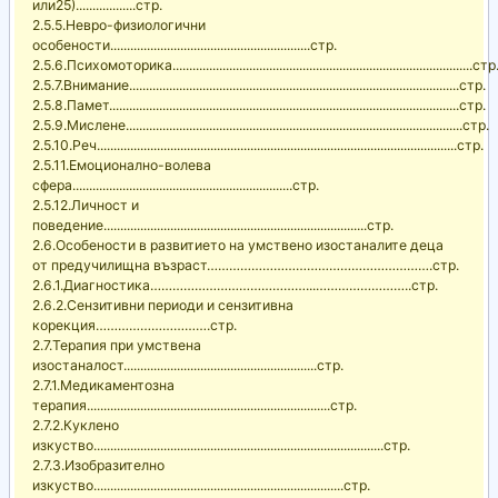
или25)..................стр.
2.5.5.Невро-физиологични
особености............................................................стр.
2.5.6.Психомоторика..........................................................................................стр
2.5.7.Внимание...................................................................................................стр.
2.5.8.Памет.........................................................................................................стр.
2.5.9.Мислене.....................................................................................................стр.
2.5.10.Реч............................................................................................................стр.
2.5.11.Емоционално-волева
сфера..................................................................стр.
2.5.12.Личност и
поведение...............................................................................стр.
2.6.Особености в развитието на умствено изостаналите деца
от предучилищна възраст…………………………………………………….стр.
2.6.1.Диагностика……………………………………...……………………..стр.
2.6.2.Сензитивни периоди и сензитивна
корекция………………………….стр.
2.7.Терапия при умствена
изостаналост..........................................................стр.
2.7.1.Медикаментозна
терапия.........................................................................стр.
2.7.2.Куклено
изкуство.......................................................................................стр.
2.7.3.Изобразително
изкуство...........................................................................стр.