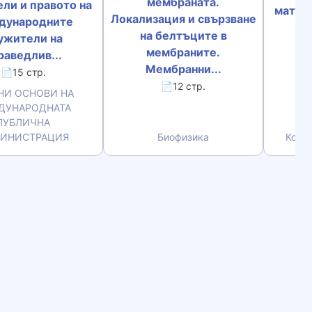
мембраната.
ли и правото на
матем
Локализация и свързване
дународните
пр
на белтъците в
ужители на
мембраните.
раведлив...
Мембранни...
📄15 стр.
📄12 стр.
НИ ОСНОВИ НА
ДУНАРОДНАТА
ПУБЛИЧНА
ИНИСТРАЦИЯ
Биофизика
Комп