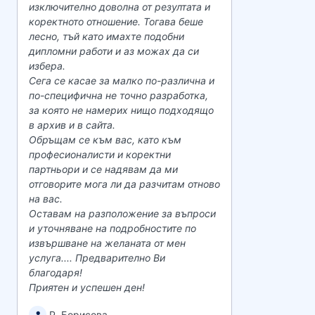
изключително доволна от резултата и
коректното отношение. Тогава беше
лесно, тъй като имахте подобни
дипломни работи и аз можах да си
избера.
Сега се касае за малко по-различна и
по-специфична не точно разработка,
за която не намерих нищо подходящо
в архив и в сайта.
Обръщам се към вас, като към
професионалисти и коректни
партньори и се надявам да ми
отговорите мога ли да разчитам отново
на вас.
Оставам на разположение за въпроси
и уточняване на подробностите по
извършване на желаната от мен
услуга.... Предварително Ви
благодаря!
Приятен и успешен ден!
Р. Борисова