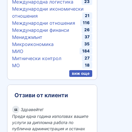
Международна логистика
23
Международни икономически
отношения
21
Международни отношения
116
Международни финанси
26
Мениджмънт
37
Микроикономика
35
МИО
184
Митнически контрол
27
МО
18
виж още
Отзиви от клиенти
Здравейте!
Преди една година използвах вашите
услуги за дипломна работа по
публична администрация и останах