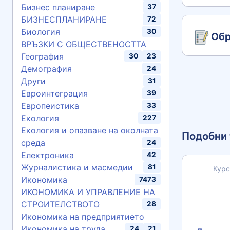
Бизнес планиране
37
БИЗНЕСПЛАНИРАНЕ
72
Биология
30
Обр
ВРЪЗКИ С ОБЩЕСТВЕНОСТТА
География
30
23
Демография
24
Други
31
Евроинтеграция
39
Европеистика
33
Екология
227
Екология и опазване на околната
Подобни 
среда
24
Електроника
42
Журналистика и масмедии
81
Курс
Икономика
7473
ИКОНОМИКА И УПРАВЛЕНИЕ НА
СТРОИТЕЛСТВОТО
28
Икономика на предприятието
Икономика на труда
24
21