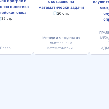
ен прогрес и
съставяне на
служите
онна политика
математически задачи
меж
пейския съюз
сл
📄20 стр.
35 стр.
сп
ПРАВ
Методи и методика за
МЕЖ
съставяне на
Право
математически...
АДМ