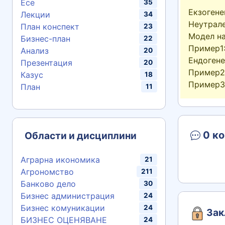
Есе
35
Екзогене
Лекции
34
Неутрале
План конспект
23
Модел на
Бизнес-план
22
Пример1:
Анализ
20
Ендогене
Презентация
20
Пример2:
Казус
18
Пример3:
План
11
0 ко
Области и дисциплини
Аграрна икономика
21
Агрономство
211
Банково дело
30
Бизнес администрация
24
Бизнес комуникации
24
Зак
БИЗНЕС ОЦЕНЯВАНЕ
24