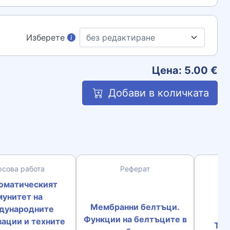
Изберете
Цена:
5.00
€
Добави в количката
рсова работа
Реферат
Д
оматическият
мунитет на
Мембранни белтъци.
дународните
Функции на белтъците в
зации и техните
Тео