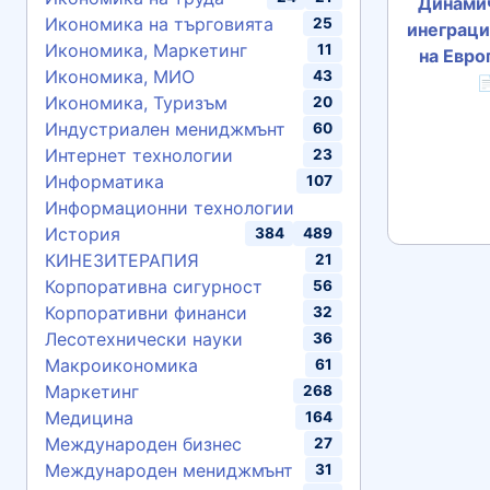
Динамич
Икономика на търговията
25
инеграци
Икономика, Маркетинг
11
на Евро
Икономика, МИО
43

Икономика, Туризъм
20
Индустриален мениджмънт
60
Интернет технологии
23
Информатика
107
Информационни технологии
История
384
489
КИНЕЗИТЕРАПИЯ
21
Корпоративна сигурност
56
Корпоративни финанси
32
Лесотехнически науки
36
Макроикономика
61
Маркетинг
268
Медицина
164
Международен бизнес
27
Международен мениджмънт
31