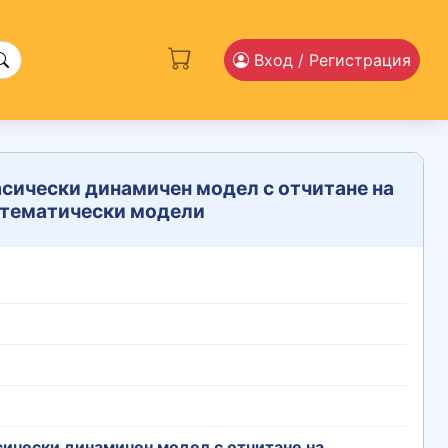
Вход
/ Регистрация
сически динамичен модел с отчитане на
математически модели
ически динамичен модел с отчитане на