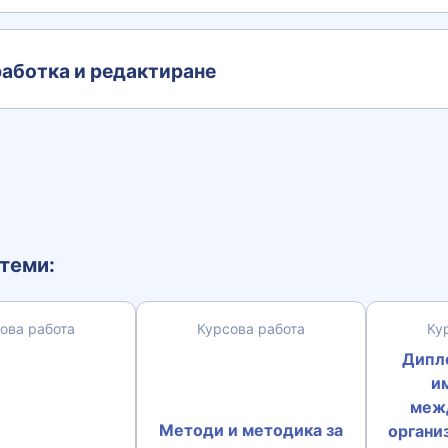
аботка и редактиране
теми:
ова работа
Курсова работа
Ку
Дипл
и
меж
Методи и методика за
органи