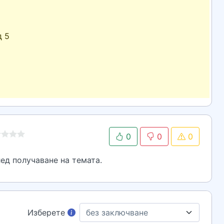
д 5
0
0
0
ед получаване на темата.
Изберете