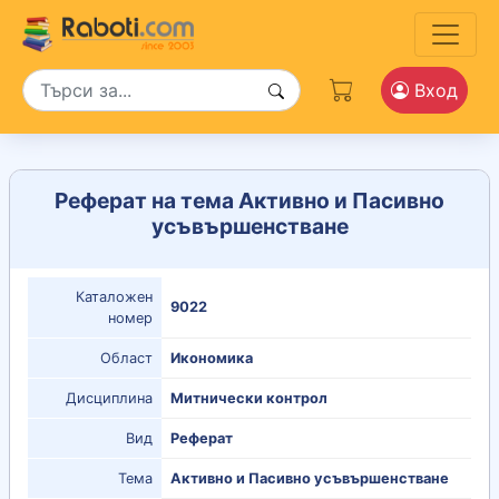
Вход
Реферат на тема Активно и Пасивно
усъвършенстване
Каталожен
9022
номер
Област
Икономика
Дисциплина
Митнически контрол
Вид
Реферат
Тема
Активно и Пасивно усъвършенстване