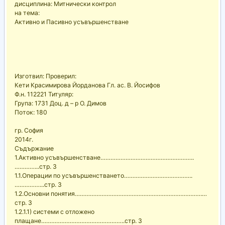
дисциплина: Митнически контрол
на тема:
Активно и Пасивно усъвършенстване
Изготвил: Проверил:
Кети Красимирова Йорданова Гл. ас. В. Йосифов
Ф.н. 112221 Титуляр:
Група: 1731 Доц. д – р О. Димов
Поток: 180
гр. София
2014г.
Съдържание
1.Активно усъвършенстване………………………………………………..
…………...стр. 3
1.1.Операции по усъвършенстването…………………………………..
……………...стр. 3
1.2.Основни понятия………………………………………………………………….…
стр. 3
1.2.1.1) системи с отложено
плащане…………………………………………..стр. 3