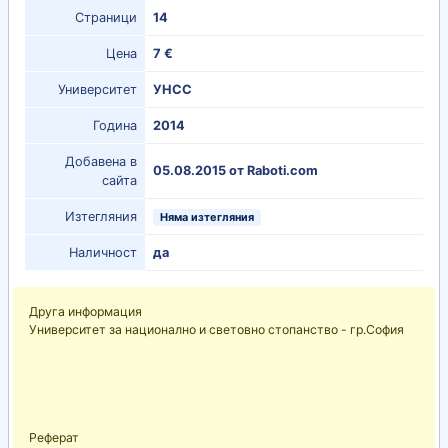
Страници
14
Цена
7 €
Университет
УНСС
Година
2014
Добавена в
05.08.2015 от Raboti.com
сайта
Изтегляния
Няма изтегляния
Наличност
да
Друга информация
Университет за национално и световно стопанство - гр.София
Реферат