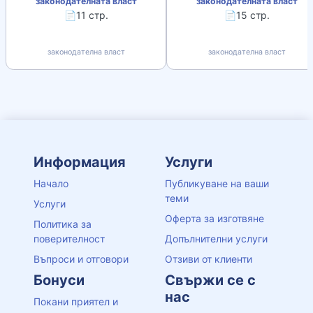
законодателната власт
законодателната власт
📄11 стр.
📄15 стр.
законодателна власт
законодателна власт
Информация
Услуги
Начало
Публикуване на ваши
теми
Услуги
Оферта за изготвяне
Политика за
поверителност
Допълнителни услуги
Въпроси и отговори
Отзиви от клиенти
Бонуси
Свържи се с
нас
Покани приятел и