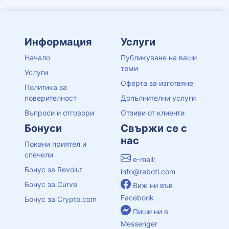
Информация
Услуги
Начало
Публикуване на ваши
теми
Услуги
Оферта за изготвяне
Политика за
поверителност
Допълнителни услуги
Въпроси и отговори
Отзиви от клиенти
Бонуси
Свържи се с
нас
Покани приятел и
спечели
e-mail:
Бонус за Revolut
info@raboti.com
Бонус за Curve
Виж ни във
Facebook
Бонус за Crypto.com
Пиши ни в
Messenger