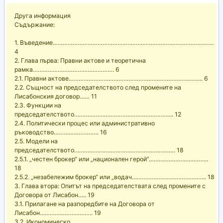
Друга информация
Съдържание:
1. Въведение…………………………………………………………………………………….
4
2. Глава първа: Правни актове и теоретична
рамка…………………………………………. 6
2.1. Правни актове……………………………………………………………………... 6
2.2. Същност на председателството след промените на
Лисабонския договор…… 11
2.3. Функции на
председателството…………………………………………………... 12
2.4. Политически процес или административно
ръководство……………………… 16
2.5. Модели на
председателството……………………………………………………. 18
2.5.1. „честен брокер“ или „национален герой”……………………………...
18
2.5.2. „незабележим брокер“ или „водач……………………………………... 18
3. Глава втора: Опитът на председателствата след промените с
Договора от Лисабон….. 19
3.1. Прилагане на разпоредбите на Договора от
Лисабон………………………….. 19
3.2. Икономическо