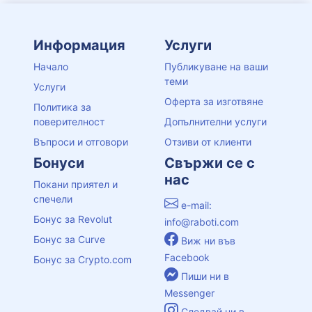
Информация
Услуги
Начало
Публикуване на ваши
теми
Услуги
Оферта за изготвяне
Политика за
поверителност
Допълнителни услуги
Въпроси и отговори
Отзиви от клиенти
Бонуси
Свържи се с
нас
Покани приятел и
спечели
e-mail:
Бонус за Revolut
info@raboti.com
Бонус за Curve
Виж ни във
Facebook
Бонус за Crypto.com
Пиши ни в
Messenger
Следвай ни в