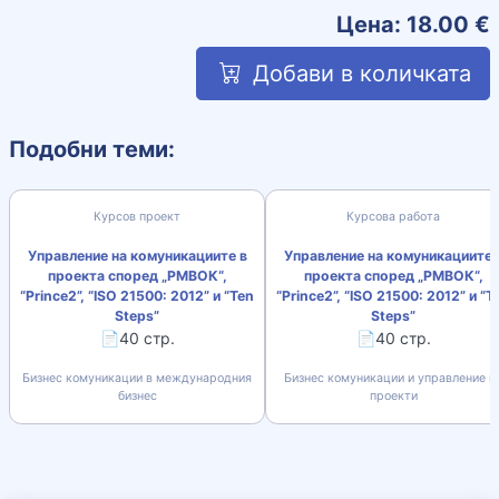
Цена:
18.00
€
Добави в количката
Подобни теми:
Курсов проект
Курсова работа
Управление на комуникациите в
Управление на комуникациите 
проекта според „РМВОК“,
проекта според „РМВОК“,
“Prince2”, “ISO 21500: 2012” и “Ten
“Prince2”, “ISO 21500: 2012” и “T
Steps”
Steps”
📄40 стр.
📄40 стр.
Бизнес комуникации в международния
Бизнес комуникации и управление н
бизнес
проекти