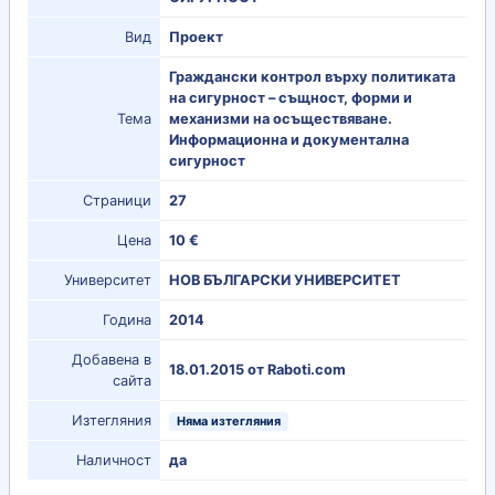
Вид
Проект
Граждански контрол върху политиката
на сигурност – същност, форми и
Тема
механизми на осъществяване.
Информационна и документална
сигурност
Страници
27
Цена
10 €
Университет
НОВ БЪЛГАРСКИ УНИВЕРСИТЕТ
Година
2014
Добавена в
18.01.2015 от Raboti.com
сайта
Изтегляния
Няма изтегляния
Наличност
да