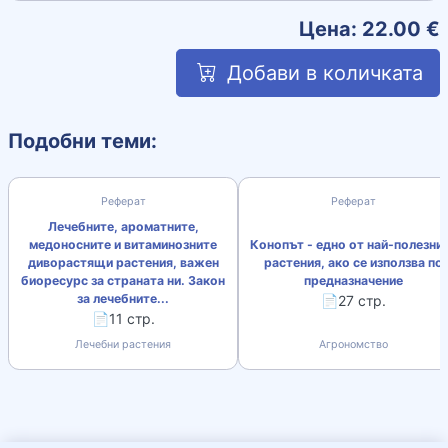
Цена:
22.00
€
Добави в количката
Подобни теми:
Реферат
Реферат
Лечебните, ароматните,
медоносните и витаминозните
Конопът - едно от най-полезни
диворастящи растения, важен
растения, aко се използва по
биоресурс за страната ни. Закон
предназначение
за лечебните...
📄27 стр.
📄11 стр.
Лечебни растения
Агрономство