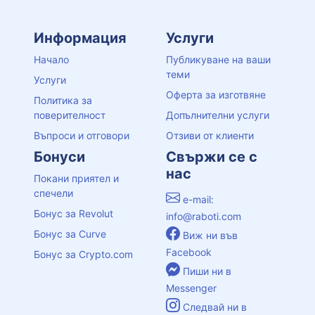
Информация
Услуги
Начало
Публикуване на ваши
теми
Услуги
Оферта за изготвяне
Политика за
поверителност
Допълнителни услуги
Въпроси и отговори
Отзиви от клиенти
Бонуси
Свържи се с
нас
Покани приятел и
спечели
e-mail:
Бонус за Revolut
info@raboti.com
Бонус за Curve
Виж ни във
Facebook
Бонус за Crypto.com
Пиши ни в
Messenger
Следвай ни в