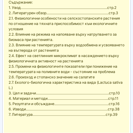
Съдържание:
1. Увод.................................................................................................стр.2
2. Литературен обзор......................................................................стр.3
2.1. Физиологични особености на селскостопанските растения
по отношение на тяхната приспособимост към екологичните
условия
2.2. Влияние на режима на напояване върху натрупването за
биомаса при растенията.
2.3. Влияние на температурата върху водообмена и усвояването
на въглерода от растенията
2.4. Ефект на светлинния микроклимат в насаждението върху
физиологичната активност на растенията
2.5. Промени на физиологичнте показатели при понижение на
температурата на поливните води - състояние на проблема
2.6. Произход и стопанско значение на салатите
2.7. Еколого-биологична характеристика на вида (Lactuca sativa
L.)
3. Цел и задачи..................................................................................стр.10
4. Материал и методи....................................................................стр.11
5. Резултати и обсъждане.............................................................стр.16
6. Изводи............................................................................................стр.38
7. Литература..................................................................................стр.39