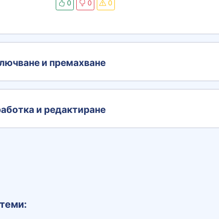
0
0
0
лючване и премахване
аботка и редактиране
теми: