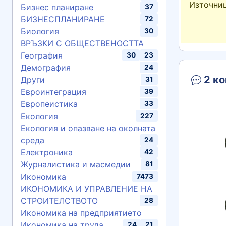
Източни
Бизнес планиране
37
БИЗНЕСПЛАНИРАНЕ
72
Биология
30
ВРЪЗКИ С ОБЩЕСТВЕНОСТТА
География
30
23
Демография
24
2 ко
Други
31
Евроинтеграция
39
Европеистика
33
Екология
227
Екология и опазване на околната
среда
24
Електроника
42
Журналистика и масмедии
81
Икономика
7473
ИКОНОМИКА И УПРАВЛЕНИЕ НА
СТРОИТЕЛСТВОТО
28
Икономика на предприятието
Икономика на труда
24
21