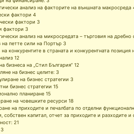
и на финансиране: 3
гически анализ на факторите на външната макросреда 
ески фактори 4
чески фактори 3
и фактори 3
гически анализ на микросредата – търговия на дребно с
з на петте сили на Портър 3
з на конкурентите в страната и конкурентната позиция н
нализ 12
на бизнеса на „Стил България“ 12
ляне на бизнес целите: 3
улиране на бизнес стратегии 3
тни бизнес стратегии 15
ионално планиране 15
иране на човешките ресурси 18
ране на приходите и печалбата по отделни функционал
и, собствен капитал, отчет за приходите и разходите и 
ност: 21
 3