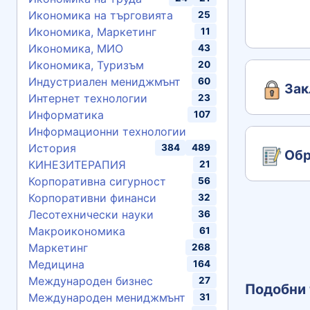
Икономика на търговията
25
Икономика, Маркетинг
11
Икономика, МИО
43
Икономика, Туризъм
20
Индустриален мениджмънт
60
Зак
Интернет технологии
23
Информатика
107
Информационни технологии
История
384
489
Обр
КИНЕЗИТЕРАПИЯ
21
Корпоративна сигурност
56
Корпоративни финанси
32
Лесотехнически науки
36
Макроикономика
61
Маркетинг
268
Медицина
164
Международен бизнес
27
Подобни 
Международен мениджмънт
31