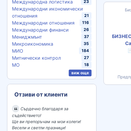
Международна логистика
23
Международни икономически
Би
отношения
21
Международни отношения
116
Международни финанси
26
БИЗНЕС
Мениджмънт
37
Са
Микроикономика
35
МИО

184
Митнически контрол
27
МО
18
виж още
Предп
Отзиви от клиенти
Сърдечно благодаря за
съдействието!
Ще ви препоръчам на мои колеги!
Весели и светли празници!