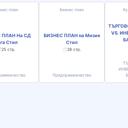
знес план
Бизнес план
Ку
ТЪРГОВ
VS. И
 ПЛАН На СД
БИЗНЕС ПЛАН на Мизия
Б
га Стил
Стил
25 стр.
📄28 стр.
Т
ИНВ
риемачество
Предприемачество