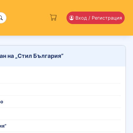
Вход
/ Регистрация
ан на „Стил България”
во
ия”