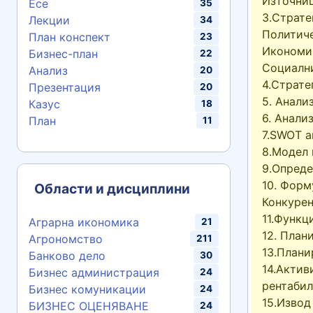
Източниц
Есе
35
3.Страте
Лекции
34
Политич
План конспект
23
Икономи
Бизнес-план
22
Социалн
Анализ
20
4.Страте
Презентация
20
5. Анали
Казус
18
6. Анали
План
11
7.SWOT а
8.Модел 
9.Опреде
10. Форм
Области и дисциплини
Конкурен
11.Функц
Аграрна икономика
21
12. План
Агрономство
211
13.Плани
Банково дело
30
14.Актив
Бизнес администрация
24
рентабил
Бизнес комуникации
24
15.Извод
БИЗНЕС ОЦЕНЯВАНЕ
24