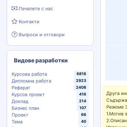
Печелете с нас
Контакти
Въпроси и отговори
Видове разработки
Курсова работа
6816
Дипломна работа
2923
Реферат
2408
Друга и
Курсов проект
416
Съдържа
Доклад
214
Резюме 
Бизнес план
107
1.Мотив 
Проект
66
2.Описан
Тема
40