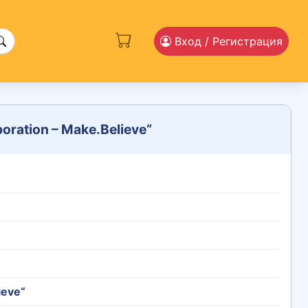
Вход
/ Регистрация
oration – Make.Believe“
ieve“