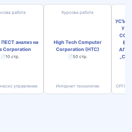
рсова работа
Курсова работа
Д
УСЪВЪ
УПР
СОБ
 ПЕСТ анализ на
High Tech Computer
ВА
a Corporation
Corporation (HTC)
АПАР
„СЛЪ
📄10 стр.
📄50 стр.
П
ическо управление
Интернет технологии
ОРГАНИ