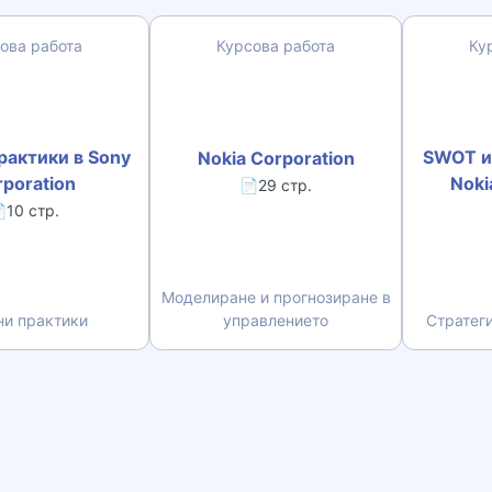
ова работа
Курсова работа
Ку
рактики в Sony
SWOT и
Nokia Corporation
poration
Noki
📄29 стр.
10 стр.
Моделиране и прогнозиране в
ни практики
управлението
Стратег