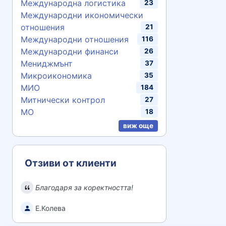
Международна логистика
23
Международни икономически
отношения
21
Международни отношения
116
Международни финанси
26
Мениджмънт
37
Микроикономика
35
МИО
184
Митнически контрол
27
МО
18
виж още
Отзиви от клиенти
Благодаря за коректността!
Е.Колева