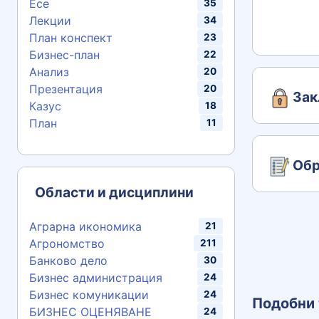
Есе
35
Лекции
34
План конспект
23
Бизнес-план
22
Анализ
20
Презентация
20
Зак
Казус
18
План
11
Обр
Области и дисциплини
Аграрна икономика
21
Агрономство
211
Банково дело
30
Бизнес администрация
24
Бизнес комуникации
24
Подобни 
БИЗНЕС ОЦЕНЯВАНЕ
24