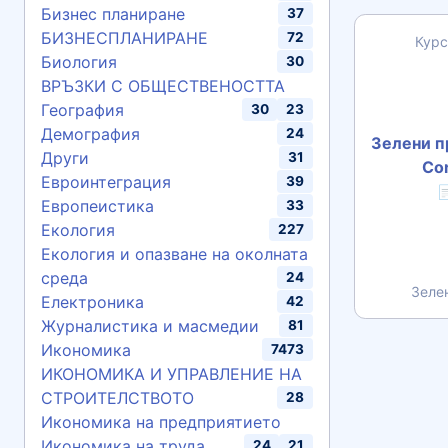
Бизнес планиране
37
БИЗНЕСПЛАНИРАНЕ
72
Курс
Биология
30
ВРЪЗКИ С ОБЩЕСТВЕНОСТТА
География
30
23
Демография
24
Зелени п
Други
31
Cor
Евроинтеграция
39

Европеистика
33
Екология
227
Екология и опазване на околната
среда
24
Зеле
Електроника
42
Журналистика и масмедии
81
Икономика
7473
ИКОНОМИКА И УПРАВЛЕНИЕ НА
СТРОИТЕЛСТВОТО
28
Икономика на предприятието
Икономика на труда
24
21