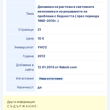
Динамика на растежа в световната
икономика и на решаването на
Тема
проблема с бедността ( през периода
1980-2010г. )
Страници
21
Цена
10 €
Университет
УНСС
Година
2012
Добавена в
12.01.2013 от Raboti.com
сайта
Изтегляния
Няма изтегляния
Наличност
да
Друга информация
С Ъ Д Ъ Р Ж А Н И Е :