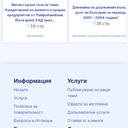
Магистърска теза на тема:
“Динамика на държавния външ
Кредитиране на малките и средни
дълг на България за периода
предприятия от Райфайзенбанк
2001 – 2004 година”
(България) ЕАД през...
📄36 стр.
📄56 стр.
Икономика
Динамика на държавния външен дъл
Информация
Услуги
Начало
Публикуване на ваши
теми
Услуги
Оферта за изготвяне
Политика за
поверителност
Допълнителни услуги
Въпроси и отговори
Отзиви от клиенти