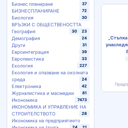
Бизнес планиране
37
БИЗНЕСПЛАНИРАНЕ
72
Биология
30
ВРЪЗКИ С ОБЩЕСТВЕНОСТТА
География
30
23
„Стъпка 
Демография
24
унаследя
Други
31
Евроинтеграция
39
Европеистика

33
Екология
227
Екология и опазване на околната
среда
24
Предп
Електроника
42
Журналистика и масмедии
81
Икономика
7473
ИКОНОМИКА И УПРАВЛЕНИЕ НА
СТРОИТЕЛСТВОТО
28
Икономика на предприятието
Икономика на труда
24
21