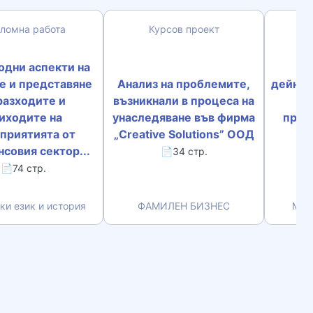
ломна работа
Курсов проект
одни аспекти на
Ра
е и представяне
Анализ на проблемите,
дейнос
разходите и
възникнали в процеса на
на
иходите на
унаследяване във фирма
прод
приятията от
„Creative Solutions” OOД
„Х
совия сектор...
📄34 стр.
📄74 стр.
ки език и история
ФАМИЛЕН БИЗНЕС
Мар