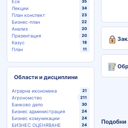
Есе
35
Лекции
34
План конспект
23
Бизнес-план
22
Анализ
20
Презентация
20
Зак
Казус
18
План
11
Обр
Области и дисциплини
Аграрна икономика
21
Агрономство
211
Банково дело
30
Бизнес администрация
24
Бизнес комуникации
24
Подобни 
БИЗНЕС ОЦЕНЯВАНЕ
24