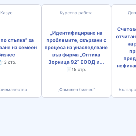
Казус
Курсова работа
Дип
Счетов
„Идентифициране на
отчитан
по стъпка” за
проблемите, свързани с
на 
ване на семеен
процеса на унаследяване
пр
бизнес
във фирма „Оптика
пред
Зорница 92“ ЕООД и...
13 стр.
нефинан
📄15 стр.
риемачество
„Фамилен бизнес“
Българс