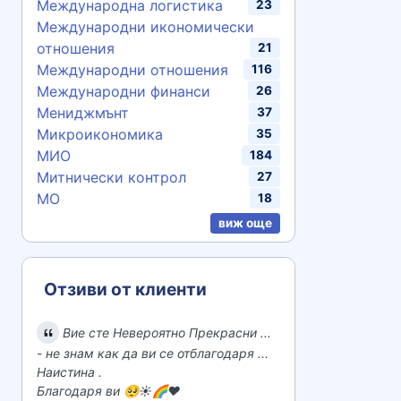
Международна логистика
23
Международни икономически
отношения
21
Международни отношения
116
Международни финанси
26
Мениджмънт
37
Микроикономика
35
МИО
184
Митнически контрол
27
МО
18
виж още
Отзиви от клиенти
Вие сте Невероятно Прекрасни ...
- не знам как да ви се отблагодаря ...
Наистина .
Благодаря ви 🥺☀️🌈♥️