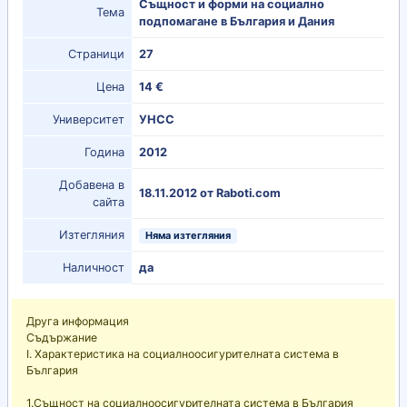
Същност и форми на социално
Тема
подпомагане в България и Дания
Страници
27
Цена
14 €
Университет
УНСС
Година
2012
Добавена в
18.11.2012 от Raboti.com
сайта
Изтегляния
Няма изтегляния
Наличност
да
Друга информация
Съдържание
I. Характеристика на социалноосигурителната система в
България
1.Същност на социалноосигурителната система в България