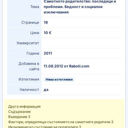
Самотното родителство: последици и
Тема
проблеми. Бедност и социални
изключвания
Страници
19
Цена
10 €
Университет
Година
2011
Добавена в
11.08.2012 от Raboti.com
сайта
Изтегляния
Няма изтегляния
Наличност
да
Друга информация
Съдържание
Въведение 3
Фактори, определящи състоянието на самотните родители 3
Икономическо състояние на родителите 3