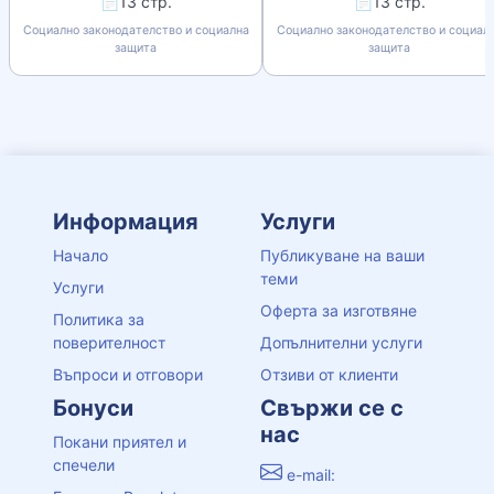
📄13 стр.
📄13 стр.
Социално законодателство и социална
Социално законодателство и социал
защита
защита
Информация
Услуги
Начало
Публикуване на ваши
теми
Услуги
Оферта за изготвяне
Политика за
поверителност
Допълнителни услуги
Въпроси и отговори
Отзиви от клиенти
Бонуси
Свържи се с
нас
Покани приятел и
спечели
e-mail: