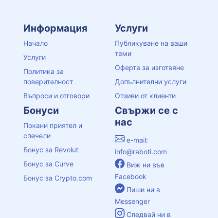
Информация
Услуги
Начало
Публикуване на ваши
теми
Услуги
Оферта за изготвяне
Политика за
поверителност
Допълнителни услуги
Въпроси и отговори
Отзиви от клиенти
Бонуси
Свържи се с
нас
Покани приятел и
спечели
e-mail:
Бонус за Revolut
info@raboti.com
Бонус за Curve
Виж ни във
Facebook
Бонус за Crypto.com
Пиши ни в
Messenger
Следвай ни в