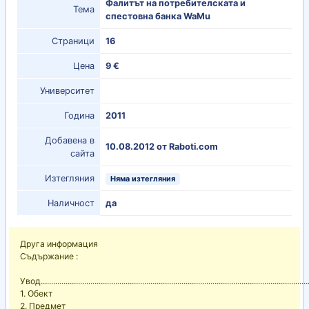
Фалитът на потребителската и
Тема
спестовна банка WaMu
Страници
16
Цена
9 €
Университет
Година
2011
Добавена в
10.08.2012 от Raboti.com
сайта
Изтегляния
Няма изтегляния
Наличност
да
Друга информация
Съдържание :
Увод................................................................................................................................
1. Обект
2. Предмет