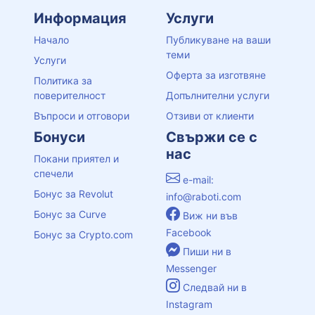
Информация
Услуги
Начало
Публикуване на ваши
теми
Услуги
Оферта за изготвяне
Политика за
поверителност
Допълнителни услуги
Въпроси и отговори
Отзиви от клиенти
Бонуси
Свържи се с
нас
Покани приятел и
спечели
e-mail:
Бонус за Revolut
info@raboti.com
Бонус за Curve
Виж ни във
Facebook
Бонус за Crypto.com
Пиши ни в
Messenger
Следвай ни в
Instagram