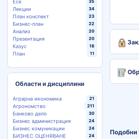
Есе
35
Лекции
34
План конспект
23
Бизнес-план
22
Анализ
20
Презентация
20
Зак
Казус
18
План
11
Обр
Области и дисциплини
Аграрна икономика
21
Агрономство
211
Банково дело
30
Бизнес администрация
24
Бизнес комуникации
24
Подобни 
БИЗНЕС ОЦЕНЯВАНЕ
24