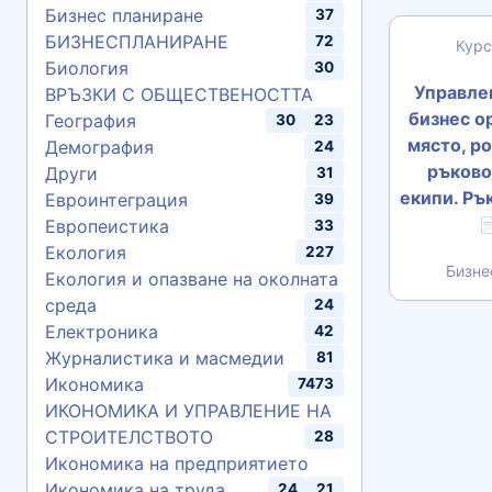
Бизнес планиране
37
БИЗНЕСПЛАНИРАНЕ
72
Курс
Биология
30
Управлен
ВРЪЗКИ С ОБЩЕСТВЕНОСТТА
бизнес о
География
30
23
място, ро
Демография
24
ръково
Други
31
екипи. Ръ
Евроинтеграция
39
Европеистика

33
Екология
227
Бизне
Екология и опазване на околната
среда
24
Електроника
42
Журналистика и масмедии
81
Икономика
7473
ИКОНОМИКА И УПРАВЛЕНИЕ НА
СТРОИТЕЛСТВОТО
28
Икономика на предприятието
Икономика на труда
24
21