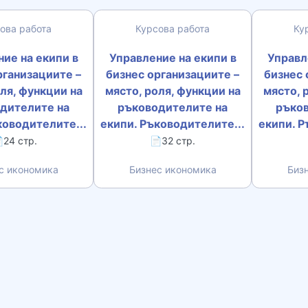
ова работа
Курсова работа
Ку
ие на екипи в
Управление на екипи в
Управл
рганизациите –
бизнес организациите –
бизнес 
ля, функции на
място, роля, функции на
място, 
дителите на
ръководителите на
ръко
ководителите...
екипи. Ръководителите...
екипи. Р
24 стр.
📄32 стр.
с икономика
Бизнес икономика
Биз