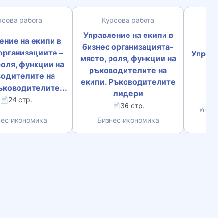
рсова работа
Курсова работа
К
Управление на екипи в
ение на екипи в
бизнес организацията-
организациите –
Управл
място, роля, функции на
роля, функции на
ръководителите на
водителите на
екипи. Ръководителите
ъководителите...
лидери
📄24 стр.
📄36 стр.
Управ
нес икономика
Бизнес икономика