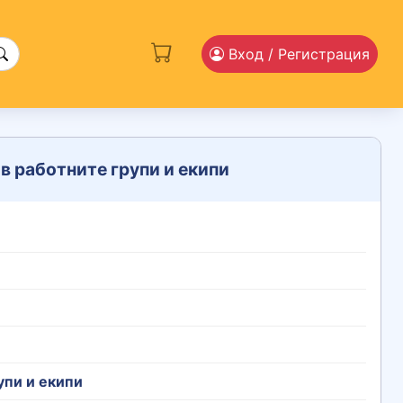
Вход
/ Регистрация
в работните групи и екипи
упи и екипи