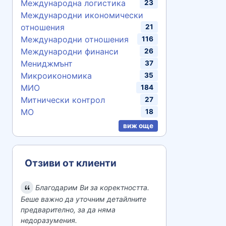
Международна логистика
23
Международни икономически
отношения
21
Международни отношения
116
Международни финанси
26
Мениджмънт
37
Микроикономика
35
МИО
184
Митнически контрол
27
МО
18
виж още
Отзиви от клиенти
Благодарим Ви за коректността.
Беше важно да уточним детайлните
предварително, за да няма
недоразумения.