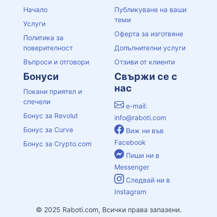
Начало
Публикуване на ваши
теми
Услуги
Оферта за изготвяне
Политика за
поверителност
Допълнителни услуги
Въпроси и отговори
Отзиви от клиенти
Бонуси
Свържи се с
нас
Покани приятел и
спечели
e-mail:
Бонус за Revolut
info@raboti.com
Бонус за Curve
Виж ни във
Facebook
Бонус за Crypto.com
Пиши ни в
Messenger
Следвай ни в
Instagram
© 2025 Raboti.com, Всички права запазени.