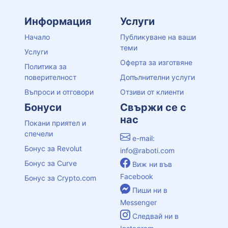
Информация
Услуги
Начало
Публикуване на ваши
теми
Услуги
Оферта за изготвяне
Политика за
поверителност
Допълнителни услуги
Въпроси и отговори
Отзиви от клиенти
Бонуси
Свържи се с
нас
Покани приятел и
спечели
e-mail:
Бонус за Revolut
info@raboti.com
Бонус за Curve
Виж ни във
Facebook
Бонус за Crypto.com
Пиши ни в
Messenger
Следвай ни в