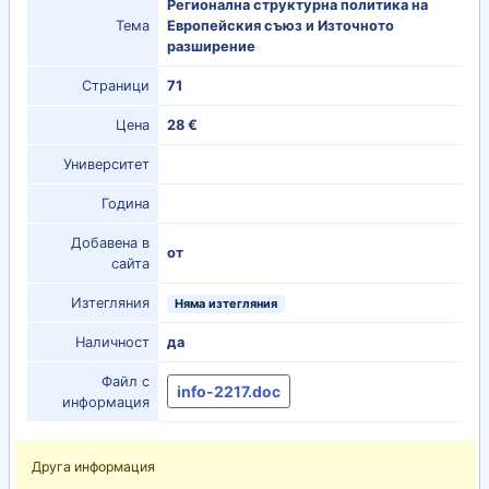
Регионална структурна политика на
Тема
Европейския съюз и Източното
разширение
Страници
71
Цена
28 €
Университет
Година
Добавена в
от
сайта
Изтегляния
Няма изтегляния
Наличност
да
Файл с
info-2217.doc
информация
Друга информация