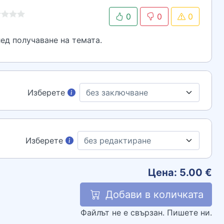
0
0
0
ед получаване на темата.
Изберете
Изберете
Цена:
5.00
€
Добави в количката
Файлът не е свързан. Пишете ни.