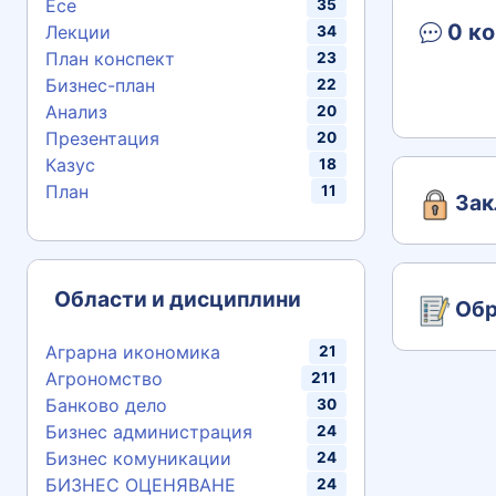
Есе
35
0 ко
Лекции
34
План конспект
23
Бизнес-план
22
Анализ
20
Презентация
20
Казус
18
План
11
Зак
Области и дисциплини
Обр
Аграрна икономика
21
Агрономство
211
Банково дело
30
Бизнес администрация
24
Бизнес комуникации
24
БИЗНЕС ОЦЕНЯВАНЕ
24