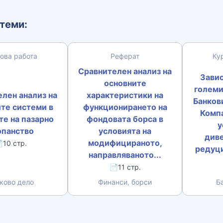
теми:
ова работа
Реферат
Ку
Сравнителен анализ на
Зави
основните
големи
лен анализ на
характеристики на
Банков
те системи в
функционирането на
Комп
е на пазарно
фондовата борса в
у
опанство
условията на
див
модифицираното,
10 стр.
редуци
направляваното...
📄11 стр.
ково дело
Финанси, борси
Б