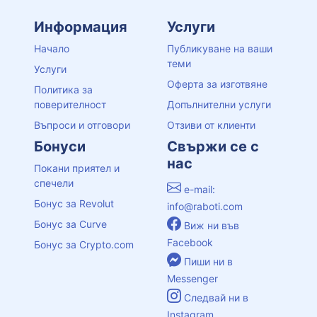
Информация
Услуги
Начало
Публикуване на ваши
теми
Услуги
Оферта за изготвяне
Политика за
поверителност
Допълнителни услуги
Въпроси и отговори
Отзиви от клиенти
Бонуси
Свържи се с
нас
Покани приятел и
спечели
e-mail:
Бонус за Revolut
info@raboti.com
Бонус за Curve
Виж ни във
Facebook
Бонус за Crypto.com
Пиши ни в
Messenger
Следвай ни в
Instagram