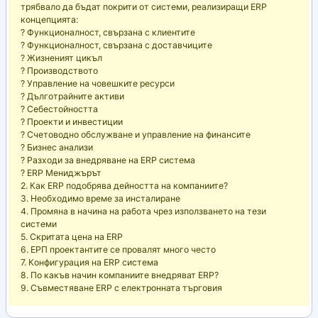
трябвало да бъдат покрити от системи, реализиращи ERP
концепцията:
? Функционалност, свързана с клиентите
? Функционалност, свързана с доставчиците
? Жизненият цикъл
? Производството
? Управление на човешките ресурси
? Дълготрайните активи
? Себестойността
? Проекти и инвестиции
? Счетоводно обслужване и управление на финансите
? Бизнес анализи
? Разходи за внедряване на ERP система
? ERP Мениджърът
2. Как ERP подобрява дейността на компаниите?
3. Необходимо време за инсталиране
4. Промяна в начина на работа чрез използването на тези
системи
5. Скритата цена на ERP
6. ЕРП проектантите се провалят много често
7. Конфигурация на ERP система
8. По какъв начин компаниите внедряват ERP?
9. Съвместяване ERP с електронната търговия