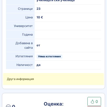
училища и ски училища
Страници
23
Цена
10 €
Университет
Година
Добавена в
от
сайта
Изтегляния
Няма изтегляния
Наличност
да
Друга информация
0
Оценка:
0