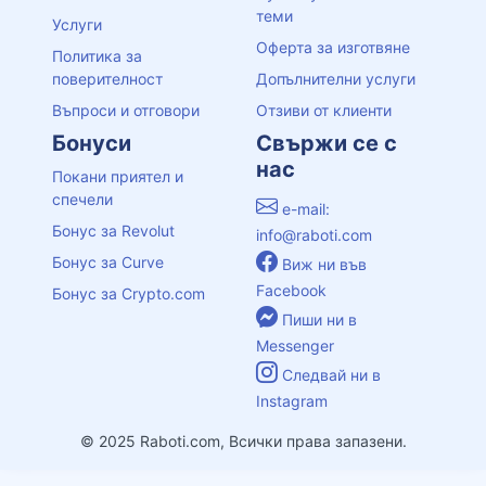
теми
Услуги
Оферта за изготвяне
Политика за
поверителност
Допълнителни услуги
Въпроси и отговори
Отзиви от клиенти
Бонуси
Свържи се с
нас
Покани приятел и
спечели
e-mail:
Бонус за Revolut
info@raboti.com
Бонус за Curve
Виж ни във
Facebook
Бонус за Crypto.com
Пиши ни в
Messenger
Следвай ни в
Instagram
© 2025 Raboti.com, Всички права запазени.