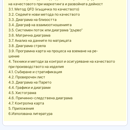
на качестовото при маркетинга и развойната дейност
3.1. Метод QFD (къщичка по качеството)
3.2. Седемте нови метода по качеството
3.3. Диаграма на близостта
3.4. Диаграф на взаимоотношенията
3.5. Системен поток или диаграма “дърво”
3.6. Матрична диаграма
3.7. Анализ на данните по матрицата
3.8. Диаграма стрела
3.9. Програмна карта на процеса на вземане на ре-
шение
4. Техники и методи за контрол и осигуряване на качеството
при производството на изделия
4.1. Събиране и стратификация
4.2. Проверочен лист
4.3. Диаграма на Парето
4.4. Графики и диаграми
4.5. Хистограма
4.6. Причинно-следствена диаграма
4.7. Контролна карта
5. Приложения
6.Използвана литература