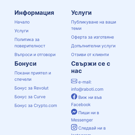
Информация
Услуги
Начало
Публикуване на ваши
теми
Услуги
Оферта за изготвяне
Политика за
поверителност
Допълнителни услуги
Въпроси и отговори
Отзиви от клиенти
Бонуси
Свържи се с
нас
Покани приятел и
спечели
e-mail:
Бонус за Revolut
info@raboti.com
Бонус за Curve
Виж ни във
Facebook
Бонус за Crypto.com
Пиши ни в
Messenger
Следвай ни в