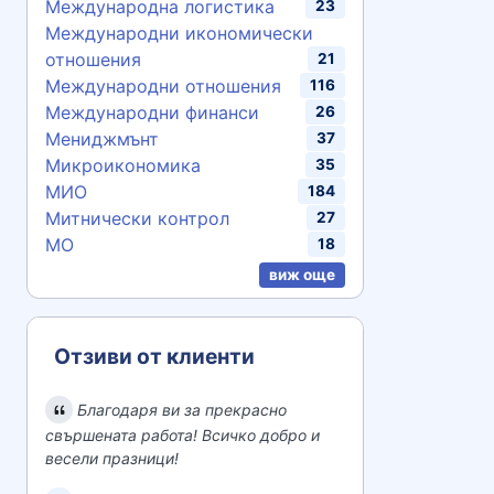
Международна логистика
23
Международни икономически
отношения
21
Международни отношения
116
Международни финанси
26
Мениджмънт
37
Микроикономика
35
МИО
184
Митнически контрол
27
МО
18
виж още
Отзиви от клиенти
Благодаря ви за прекрасно
свършената работа! Всичко добро и
весели празници!