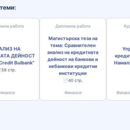
теми:
омна работа
Дипломна работа
Ку
Магистърска теза на
тема: Сравнителен
АЛИЗ НА
Уп
анализ на кредитната
АТА ДЕЙНОСТ
креди
дейност на банкови и
Credit Bulbank”
Намаля
небанкови кредитни
56 стр.
институции
📄40 стр.
инанси
Финанси
Финанс