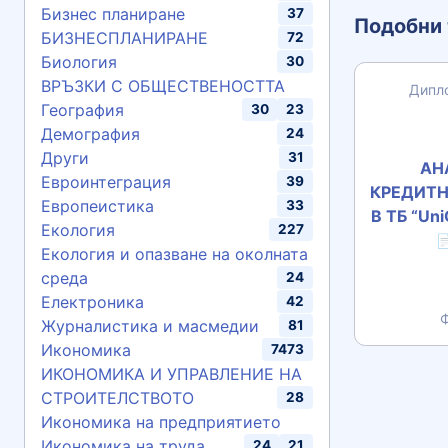
Бизнес планиране
37
Подобни 
БИЗНЕСПЛАНИРАНЕ
72
Биология
30
ВРЪЗКИ С ОБЩЕСТВЕНОСТТА
Дипл
География
30
23
Демография
24
Други
31
АН
Евроинтеграция
39
КРЕДИТН
Европеистика
33
В ТБ “Uni
Екология
227

Екология и опазване на околната
среда
24
Електроника
42
Ф
Журналистика и масмедии
81
Икономика
7473
ИКОНОМИКА И УПРАВЛЕНИЕ НА
СТРОИТЕЛСТВОТО
28
Икономика на предприятието
Икономика на труда
24
21