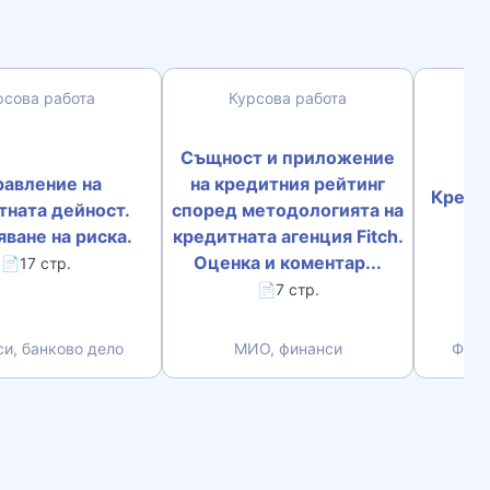
рсова работа
Курсова работа
К
Същност и приложение
равление на
на кредитния рейтинг
Кредит
тната дейност.
според методологията на
ме
ване на риска.
кредитната агенция Fitch.
Оценка и коментар...
📄17 стр.
📄7 стр.
и, банково дело
МИО, финанси
Фина