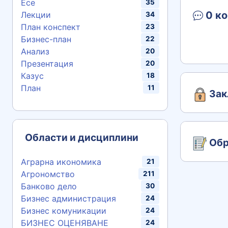
Есе
35
0 ко
Лекции
34
План конспект
23
Бизнес-план
22
Анализ
20
Презентация
20
Казус
18
План
11
Зак
Области и дисциплини
Обр
Аграрна икономика
21
Агрономство
211
Банково дело
30
Бизнес администрация
24
Бизнес комуникации
24
БИЗНЕС ОЦЕНЯВАНЕ
24