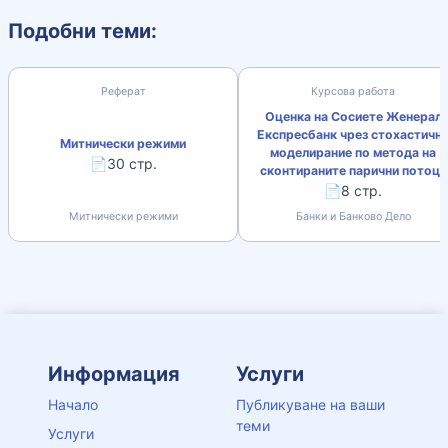
Подобни теми:
Реферат
Курсова работа
Оценка на Сосиете Женерал
Експресбанк чрез стохастичн
Митнически режими
моделирание по метода на
📄30 стр.
сконтираните парични потоци
📄8 стр.
Митнически режими
Банки и Банково Дело
Информация
Услуги
Начало
Публикуване на ваши
теми
Услуги