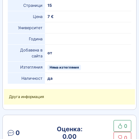
Страници
15
Цена
7 €
Университет
Година
Добавена в
от
сайта
Изтегляния
Няма изтегляния
Наличност
да
Друга информация
0
Оценка:
0
0.00
0