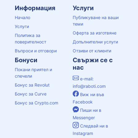
Информация
Услуги
Начало
Публикуване на ваши
теми
Услуги
Оферта за изготвяне
Политика за
поверителност
Допълнителни услуги
Въпроси и отговори
Отзиви от клиенти
Бонуси
Свържи се с
нас
Покани приятел и
спечели
e-mail:
Бонус за Revolut
info@raboti.com
Бонус за Curve
Виж ни във
Facebook
Бонус за Crypto.com
Пиши ни в
Messenger
Следвай ни в
Instagram