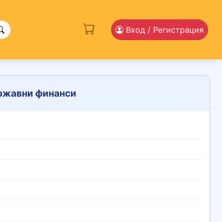
Вход
/ Регистрация
ържавни финанси