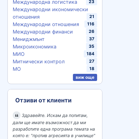
Международна логистика
23
Международни икономически
отношения
21
Международни отношения
116
Международни финанси
26
Мениджмънт
37
Микроикономика
35
МИО
184
Митнически контрол
27
МО
18
виж още
Отзиви от клиенти
Здравейте. Искам да попитам,
дали ще имате възможност да ми
разработите една програма темата на
която е: "против агресията в училище"