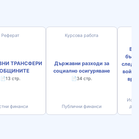
Реферат
Курсова работа
Въз
бълг
НИ ТРАНСФЕРИ
Държавни разходи за
след р
 ОБЩИНИТЕ
социално осигуряване
война 
врем
📄13 стр.
📄34 стр.
Истор
стни финанси
Публични финанси
дър