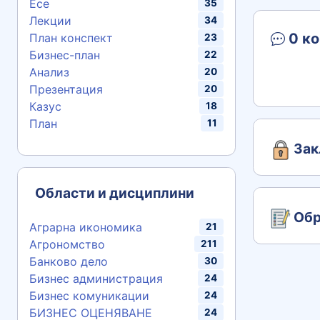
Есе
35
Лекции
34
0 ко
План конспект
23
Бизнес-план
22
Анализ
20
Презентация
20
Казус
18
План
11
Зак
Области и дисциплини
Обр
Аграрна икономика
21
Агрономство
211
Банково дело
30
Бизнес администрация
24
Бизнес комуникации
24
БИЗНЕС ОЦЕНЯВАНЕ
24