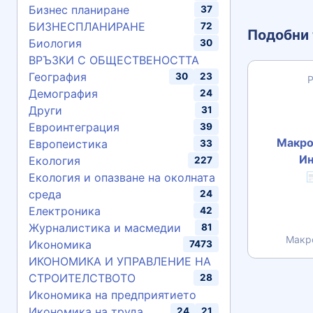
Бизнес планиране
37
БИЗНЕСПЛАНИРАНЕ
72
Подобни 
Биология
30
ВРЪЗКИ С ОБЩЕСТВЕНОСТТА
География
30
23
Демография
24
Други
31
Евроинтеграция
39
Макро
Европеистика
33
И
Екология
227
Екология и опазване на околната

среда
24
Електроника
42
Журналистика и масмедии
81
Макр
Икономика
7473
ИКОНОМИКА И УПРАВЛЕНИЕ НА
СТРОИТЕЛСТВОТО
28
Икономика на предприятието
Икономика на труда
24
21