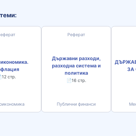
теми:
Реферат
Реферат
Държавни разходи,
икономика.
ДЪРЖАВ
разходна система и
нфлация
ЗА
политика
12 стр.
📄16 стр.
оикономика
Публични финанси
Ме