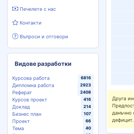
Печелете с нас
Контакти
Въпроси и отговори
Видове разработки
Курсова работа
6816
Дипломна работа
2923
Реферат
2408
Друга и
Курсов проект
416
Предпост
Доклад
214
данъчно 
Бизнес план
107
дефицит.
Проект
66
Тема
40