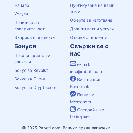
Начало
Публикуване на ваши
теми
Услуги
Оферта за изготвяне
Политика за
поверителност
Допълнителни услуги
Въпроси и отговори
Отзиви от клиенти
Бонуси
Свържи се с
нас
Покани приятел и
спечели
e-mail:
Бонус за Revolut
info@raboti.com
Бонус за Curve
Виж ни във
Facebook
Бонус за Crypto.com
Пиши ни в
Messenger
Следвай ни в
Instagram
© 2025 Raboti.com, Всички права запазени.