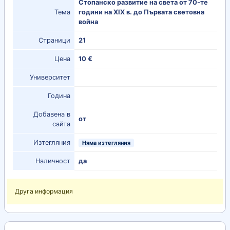
Стопанско развитие на света от 70-те
Тема
години на ХІХ в. до Първата световна
война
Страници
21
Цена
10 €
Университет
Година
Добавена в
от
сайта
Изтегляния
Няма изтегляния
Наличност
да
Друга информация