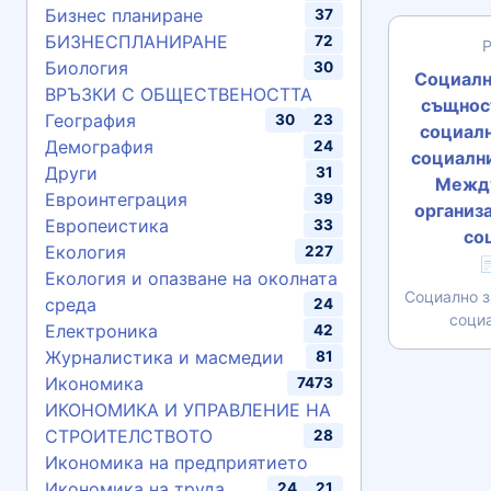
Бизнес планиране
37
БИЗНЕСПЛАНИРАНЕ
72
Биология
30
Социалн
ВРЪЗКИ С ОБЩЕСТВЕНОСТТА
същнос
География
30
23
социалн
Демография
24
социални
Други
31
Межд
Евроинтеграция
39
организа
Европеистика
33
соц
Екология
227

Екология и опазване на околната
Социално з
среда
24
соци
Електроника
42
Журналистика и масмедии
81
Икономика
7473
ИКОНОМИКА И УПРАВЛЕНИЕ НА
СТРОИТЕЛСТВОТО
28
Икономика на предприятието
Икономика на труда
24
21