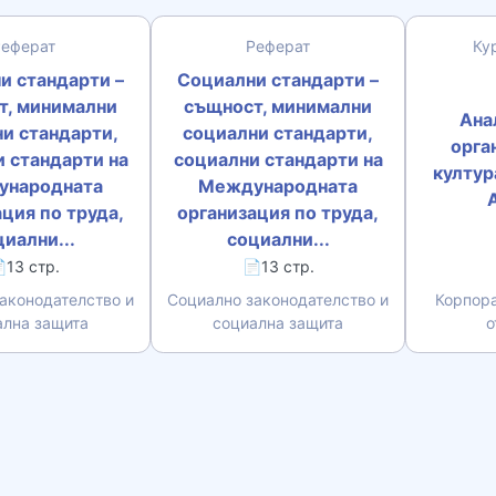
Реферат
Реферат
Ку
и стандарти –
Социални стандарти –
т, минимални
същност, минимални
Ана
и стандарти,
социални стандарти,
орга
 стандарти на
социални стандарти на
култур
ународната
Международната
ция по труда,
организация по труда,
иални...
социални...
13 стр.
📄13 стр.
аконодателство и
Социално законодателство и
Корпора
ална защита
социална защита
о