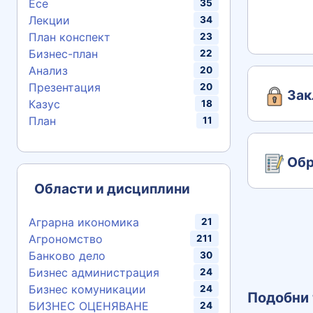
Есе
35
Лекции
34
План конспект
23
Бизнес-план
22
Анализ
20
Презентация
20
Зак
Казус
18
План
11
Обр
Области и дисциплини
Аграрна икономика
21
Агрономство
211
Банково дело
30
Бизнес администрация
24
Бизнес комуникации
24
Подобни 
БИЗНЕС ОЦЕНЯВАНЕ
24