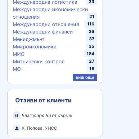
Международна логистика
23
Международни икономически
отношения
21
Международни отношения
116
Международни финанси
26
Мениджмънт
37
Микроикономика
35
МИО
184
Митнически контрол
27
МО
18
виж още
Отзиви от клиенти
Благодаря Ви от сърце!
К. Попова, УНСС