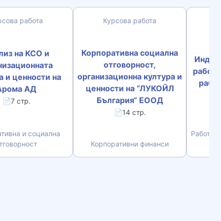
рсова работа
Курсова работа
Корпоративна социална
лиз на КСО и
Индив
отговорност,
низационната
работа
oрганизационна култура и
а и ценности на
работ
ценности на “ЛУКОЙЛ
Арома АД
България“ ЕООД
📄7 стр.
📄14 стр.
тивна и социална
Работа с
тговорност
Корпоративни финанси
с